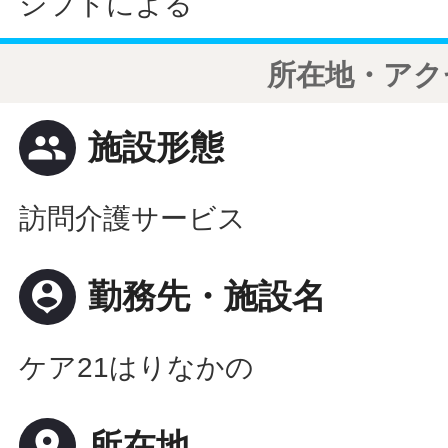
シフトによる
所在地・アク
people
施設形態
訪問介護サービス
person_pin
勤務先・施設名
ケア21はりなかの
place
所在地