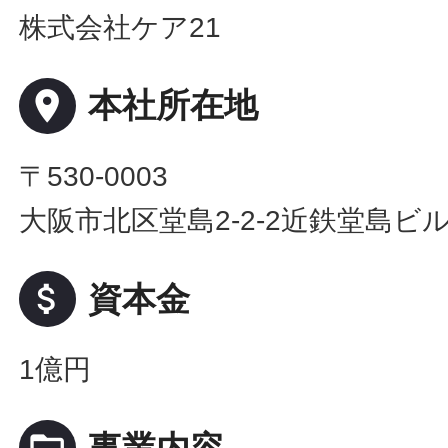
株式会社ケア21
place
本社所在地
〒530-0003
大阪市北区堂島2-2-2近鉄堂島ビル
attach_money
資本金
1億円