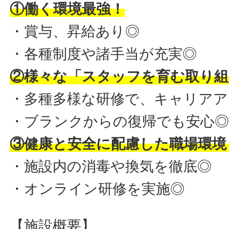
①働く環境最強！
・賞与、昇給あり◎
・各種制度や諸手当が充実◎
②様々な「スタッフを育む取り組
・多種多様な研修で、キャリアア
・ブランクからの復帰でも安心
③健康と安全に配慮した職場環境
・施設内の消毒や換気を徹底◎
・オンライン研修を実施◎
【施設概要】