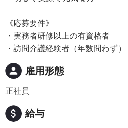
《応募要件》
・実務者研修以上の有資格者
・訪問介護経験者（年数問わず）
person
雇用形態
正社員
attach_money
給与