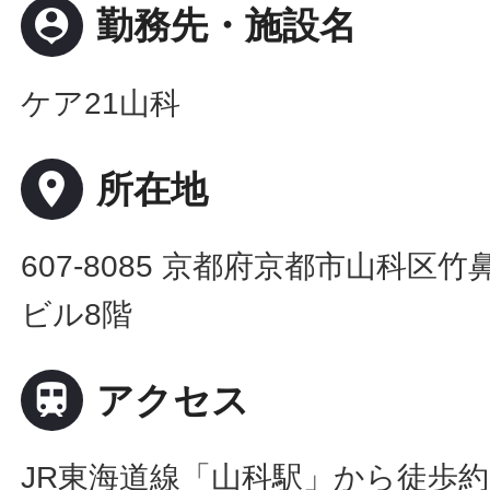
person_pin
勤務先・施設名
ケア21山科
place
所在地
607-8085 京都府京都市山科区竹
ビル8階

アクセス
JR東海道線「山科駅」から徒歩約