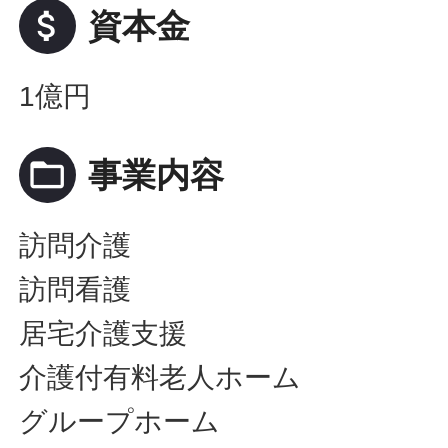
attach_money
資本金
1億円
folder_open
事業内容
訪問介護
訪問看護
居宅介護支援
介護付有料老人ホーム
グループホーム