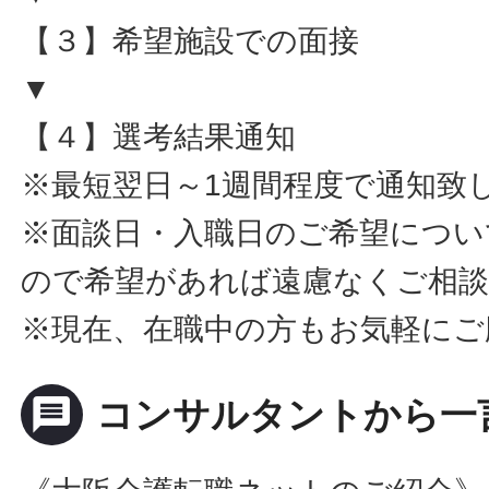
【３】希望施設での面接
▼
【４】選考結果通知
※最短翌日～1週間程度で通知致
※面談日・入職日のご希望につい
ので希望があれば遠慮なくご相
※現在、在職中の方もお気軽にご
message
コンサルタントから一