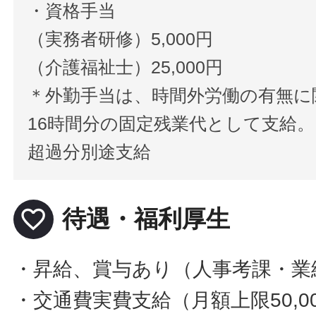
・資格手当
（実務者研修）5,000円
（介護福祉士）25,000円
＊外勤手当は、時間外労働の有無に
16時間分の固定残業代として支給。
超過分別途支給
favorite_border
待遇・福利厚生
・昇給、賞与あり（人事考課・業
・交通費実費支給（月額上限50,0