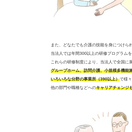
また、どなたでも介護の技能を身につけら
当法人では年間300以上の研修プログラム
これらの研修制度により、当法人で全国に
グループホーム、訪問介護、小規模多機能
いろいろな分野の事業所（390以上）
で様々
他の部門や職種などへの
キャリアチェンジ