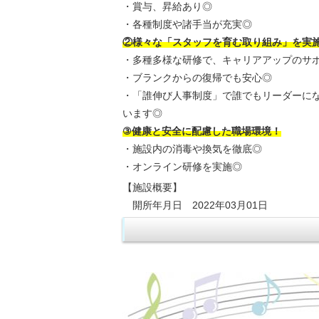
・賞与、昇給あり◎
・各種制度や諸手当が充実◎
②様々な「スタッフを育む取り組み」を実
・多種多様な研修で、キャリアアップのサ
・ブランクからの復帰でも安心◎
・「誰伸び人事制度」で誰でもリーダーに
います◎
③健康と安全に配慮した職場環境！
・施設内の消毒や換気を徹底◎
・オンライン研修を実施◎
【施設概要】
開所年月日 2022年03月01日