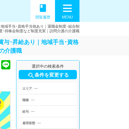
book
閲覧履歴
MENU
｜地域手当･資格手当他あり｜退職金制度･組合制
度･持株会制度など制度充実｜訪問介護の介護職
賞与･昇給あり｜地域手当･資格
の介護職
選択中の検索条件

条件を変更する
---
エリア
---
職種
---
給与
---
雇用形態