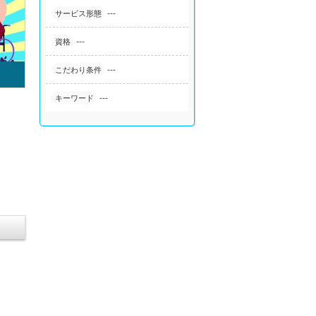
---
サービス形態
---
資格
---
こだわり条件
---
キーワード