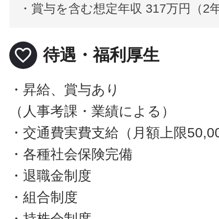
・賞与を含む想定年収 317万円（
favorite_border
待遇・福利厚生
・昇給、賞与あり
（人事考課・業績による）
・交通費実費支給（月額上限50,0
・各種社会保険完備
・退職金制度
・組合制度
・持株会制度