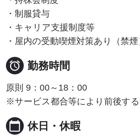
・制服貸与
・キャリア支援制度等
・屋内の受動喫煙対策あり（禁煙

勤務時間
原則 9：00～18：00
※サービス都合等により前後する
calendar_today
休日・休暇