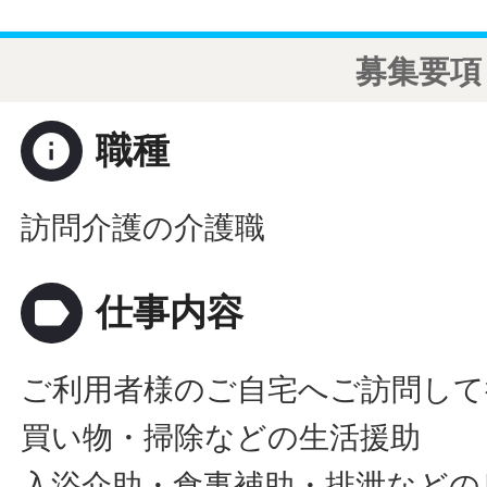
募集要項
info
職種
訪問介護の介護職
label
仕事内容
ご利用者様のご自宅へご訪問して
買い物・掃除などの生活援助
入浴介助・食事補助・排泄などの