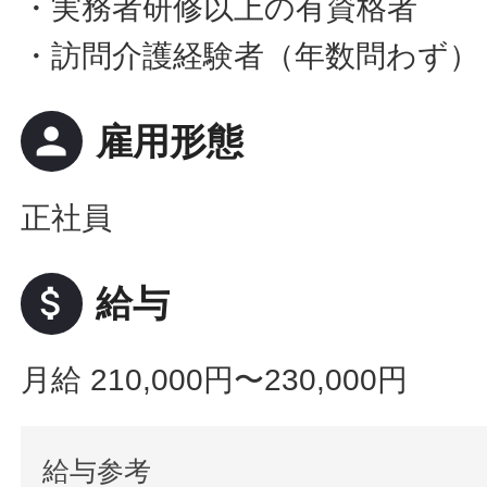
・実務者研修以上の有資格者
・訪問介護経験者（年数問わず）
person
雇用形態
正社員
attach_money
給与
月給 210,000円〜230,000円
給与参考