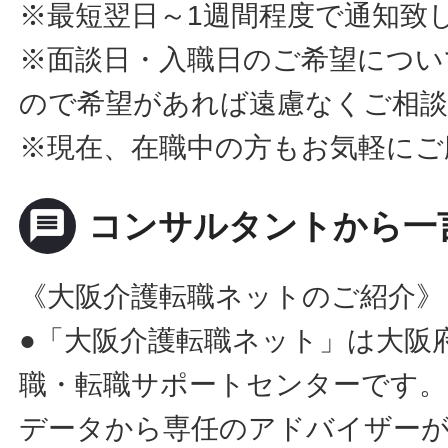
※最短翌日～1週間程度で通知致
※面談日・入職日のご希望につい
ので希望があれば遠慮なくご相
※現在、在職中の方もお気軽にご
message
コンサルタントから一
《大阪介護転職ネットのご紹介》
●「大阪介護転職ネット」は大阪
職・転職サポートセンターです。
データから専任のアドバイザー