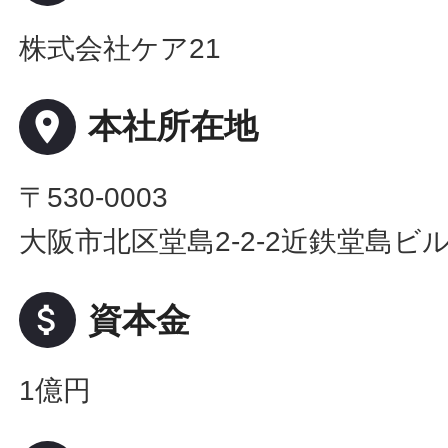
株式会社ケア21
place
本社所在地
〒530-0003
大阪市北区堂島2-2-2近鉄堂島ビル
attach_money
資本金
1億円