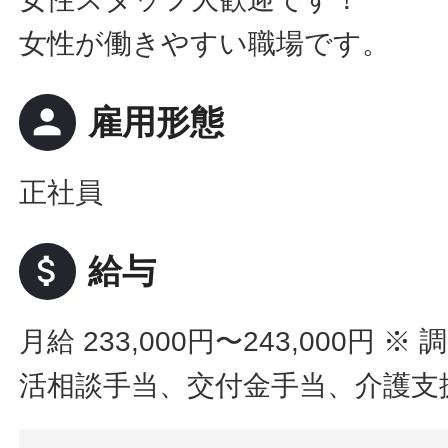
女性が働きやすい職場です。
person
雇用形態
正社員
attach_money
給与
月給 233,000円〜243,000円
※ 
活相談手当、交付金手当、介護支