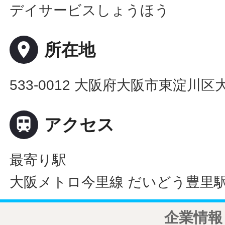
デイサービスしょうほう
place
所在地
533-0012 大阪府大阪市東淀川区大道

アクセス
最寄り駅
大阪メトロ今里線 だいどう豊里駅
企業情報