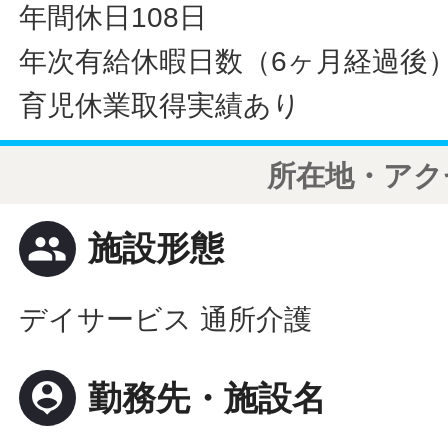
年間休日108日
年次有給休暇日数（6ヶ月経過後）
育児休業取得実績あり
所在地・アク
people
施設形態
デイサービス 通所介護
person_pin
勤務先・施設名