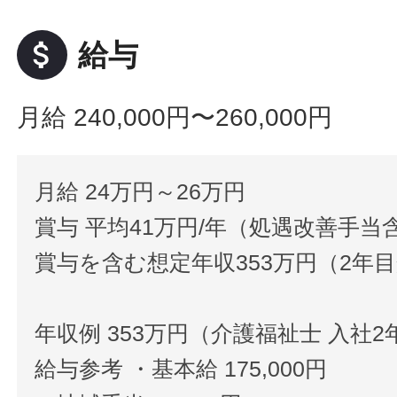
attach_money
給与
月給 240,000円〜260,000円
月給 24万円～26万円
賞与 平均41万円/年（処遇改善手当
賞与を含む想定年収353万円（2年
年収例 353万円（介護福祉士 入社2
給与参考 ・基本給 175,000円