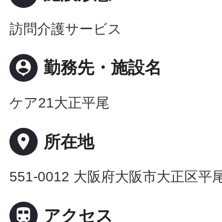
訪問介護サービス
person_pin
勤務先・施設名
ケア21大正平尾
place
所在地
551-0012 大阪府大阪市大正区平尾

アクセス