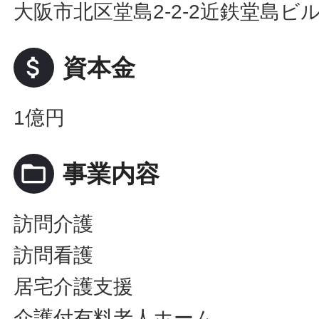
大阪市北区堂島2-2-2近鉄堂島ビル
attach_money
資本金
1億円
folder_open
事業内容
訪問介護
訪問看護
居宅介護支援
介護付有料老人ホーム