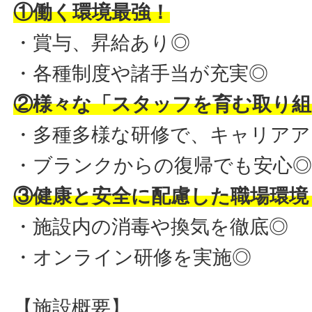
①働く環境最強！
・賞与、昇給あり◎
・各種制度や諸手当が充実◎
②様々な「スタッフを育む取り組
・多種多様な研修で、キャリアア
・ブランクからの復帰でも安心
③健康と安全に配慮した職場環境
・施設内の消毒や換気を徹底◎
・オンライン研修を実施◎
【施設概要】