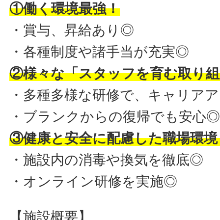
①働く環境最強！
・賞与、昇給あり◎
・各種制度や諸手当が充実◎
②様々な「スタッフを育む取り組
・多種多様な研修で、キャリアア
・ブランクからの復帰でも安心
③健康と安全に配慮した職場環境
・施設内の消毒や換気を徹底◎
・オンライン研修を実施◎
【施設概要】