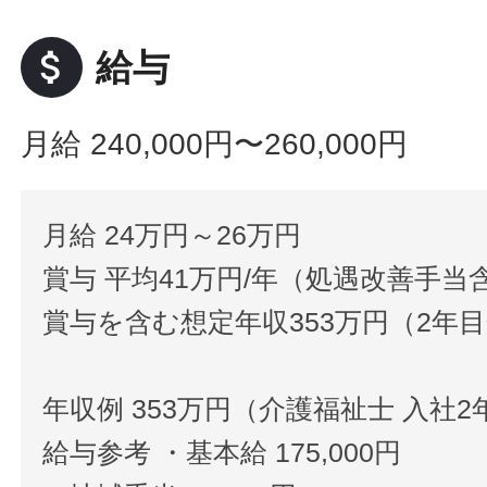
attach_money
給与
月給 240,000円〜260,000円
月給 24万円～26万円
賞与 平均41万円/年（処遇改善手当
賞与を含む想定年収353万円（2年
年収例 353万円（介護福祉士 入社2
給与参考 ・基本給 175,000円