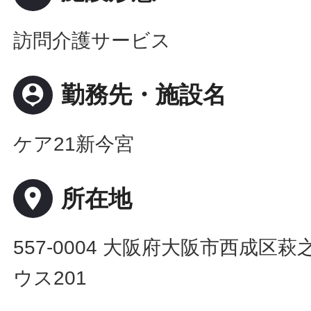
訪問介護サービス
person_pin
勤務先・施設名
ケア21新今宮
place
所在地
557-0004 大阪府大阪市西成区萩之
ウス201