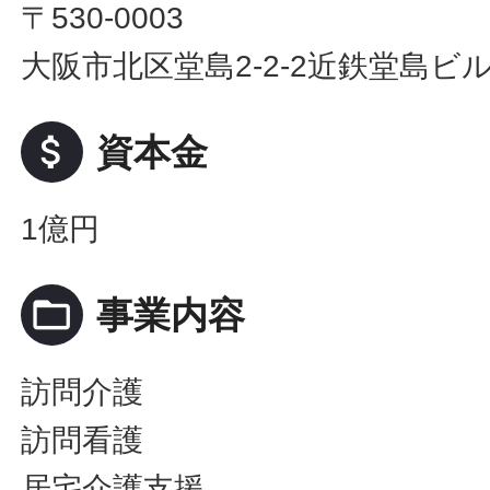
〒530-0003
大阪市北区堂島2-2-2近鉄堂島ビル
attach_money
資本金
1億円
folder_open
事業内容
訪問介護
訪問看護
居宅介護支援