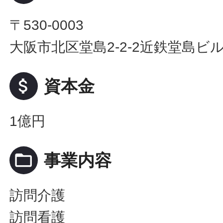
〒530-0003
大阪市北区堂島2-2-2近鉄堂島ビル
attach_money
資本金
1億円
folder_open
事業内容
訪問介護
訪問看護