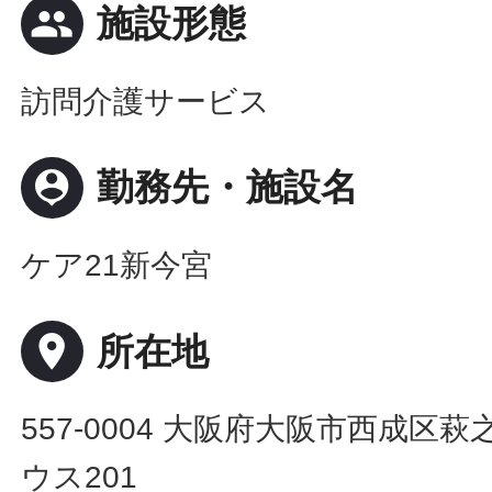
people
施設形態
訪問介護サービス
person_pin
勤務先・施設名
ケア21新今宮
place
所在地
557-0004 大阪府大阪市西成区萩之
ウス201