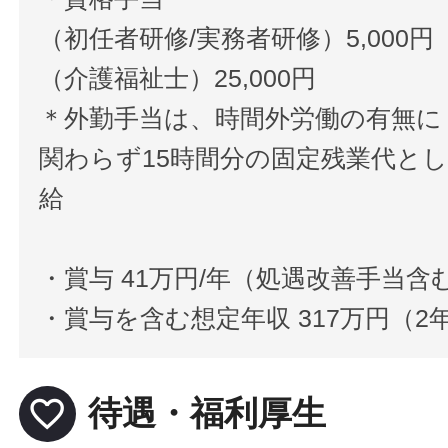
（初任者研修/実務者研修）5,000円
（介護福祉士）25,000円
＊外勤手当は、時間外労働の有無に
関わらず15時間分の固定残業代と
給
・賞与 41万円/年（処遇改善手当含
・賞与を含む想定年収 317万円（
favorite_border
待遇・福利厚生