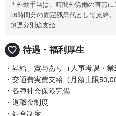
＊外勤手当は、時間外労働の有無に
16時間分の固定残業代として支給。
超過分別途支給
favorite_border
待遇・福利厚生
・昇給、賞与あり（人事考課・業
・交通費実費支給（月額上限50,0
・各種社会保険完備
・退職金制度
・組合制度