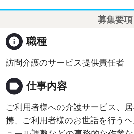
募集要項
info
職種
訪問介護のサービス提供責任者
label
仕事内容
ご利用者様への介護サービス、居
携、ご利用者様のお世話を行うヘ
ュール調整などの事務的な作業な