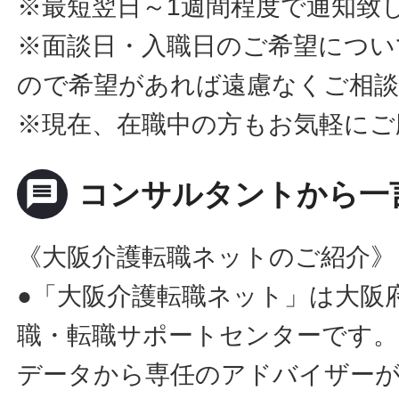
※最短翌日～1週間程度で通知致
※面談日・入職日のご希望につい
ので希望があれば遠慮なくご相
※現在、在職中の方もお気軽にご
message
コンサルタントから一
《大阪介護転職ネットのご紹介》
●「大阪介護転職ネット」は大阪
職・転職サポートセンターです。
データから専任のアドバイザー