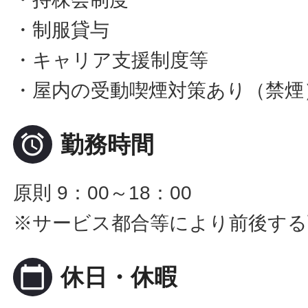
・制服貸与
・キャリア支援制度等
・屋内の受動喫煙対策あり（禁煙

勤務時間
原則 9：00～18：00
※サービス都合等により前後する
calendar_today
休日・休暇