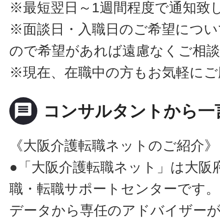
※最短翌日～1週間程度で通知致
※面談日・入職日のご希望につい
ので希望があれば遠慮なくご相
※現在、在職中の方もお気軽にご
message
コンサルタントから一
《大阪介護転職ネットのご紹介》
●「大阪介護転職ネット」は大阪
職・転職サポートセンターです。
データから専任のアドバイザー