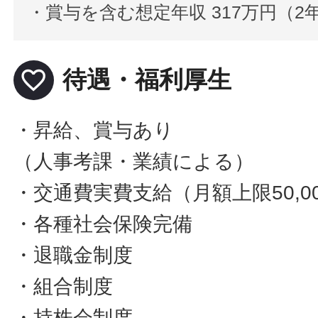
・賞与を含む想定年収 317万円（
favorite_border
待遇・福利厚生
・昇給、賞与あり
（人事考課・業績による）
・交通費実費支給（月額上限50,0
・各種社会保険完備
・退職金制度
・組合制度
・持株会制度