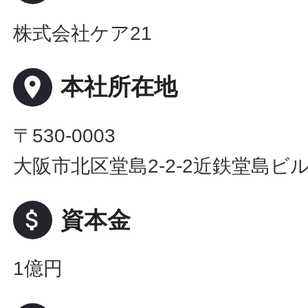
株式会社ケア21
place
本社所在地
〒530-0003
大阪市北区堂島2-2-2近鉄堂島ビル
attach_money
資本金
1億円