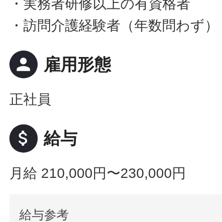
・実務者研修以上の有資格者
・訪問介護経験者（年数問わず）
person
雇用形態
正社員
attach_money
給与
月給 210,000円〜230,000円
給与参考