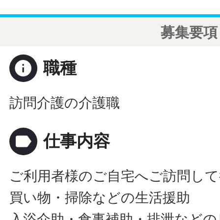
募集要項
info
職種
訪問介護の介護職
label
仕事内容
ご利用者様のご自宅へご訪問して
買い物・掃除などの生活援助
入浴介助・食事補助・排泄などの