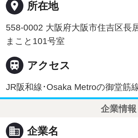
place
所在地
558-0002 大阪府大阪市住吉区長
まこと101号室

アクセス
JR阪和線･Osaka Metroの御堂
企業情報
business
企業名