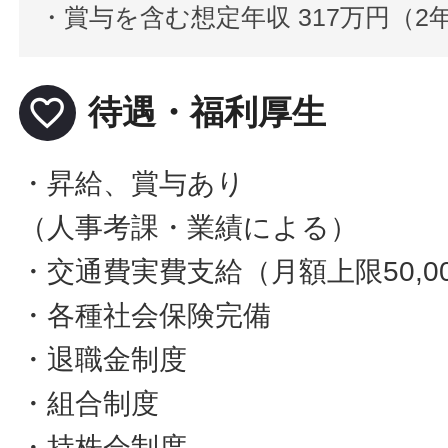
・賞与を含む想定年収 317万円（
favorite_border
待遇・福利厚生
・昇給、賞与あり
（人事考課・業績による）
・交通費実費支給（月額上限50,0
・各種社会保険完備
・退職金制度
・組合制度
・持株会制度