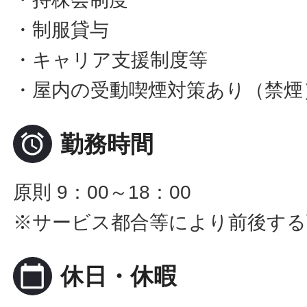
・制服貸与
・キャリア支援制度等
・屋内の受動喫煙対策あり（禁煙

勤務時間
原則 9：00～18：00
※サービス都合等により前後する
calendar_today
休日・休暇