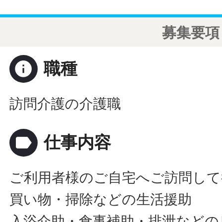
募集要項
info
職種
訪問介護の介護職
label
仕事内容
ご利用者様のご自宅へご訪問して
買い物・掃除などの生活援助
入浴介助・食事補助・排泄などの