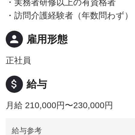
・実務者研修以上の有資格者
・訪問介護経験者（年数問わず）
person
雇用形態
正社員
attach_money
給与
月給 210,000円〜230,000円
給与参考