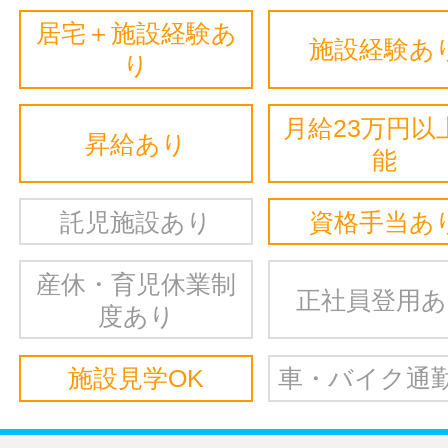
居宅＋施設経験あ
施設経験あ
り
月給23万円以
昇給あり
能
託児施設あり
資格手当あ
産休・育児休業制
正社員登用
度あり
施設見学OK
車・バイク通勤