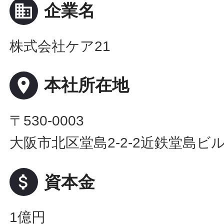
business
企業名
株式会社ケア21
place
本社所在地
〒530-0003
大阪市北区堂島2-2-2近鉄堂島ビル
attach_money
資本金
1億円