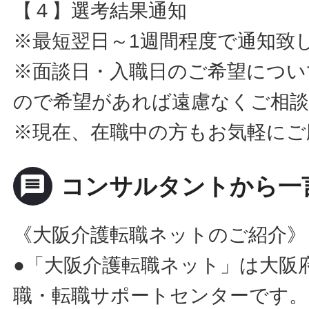
【４】選考結果通知
※最短翌日～1週間程度で通知致
※面談日・入職日のご希望につい
ので希望があれば遠慮なくご相
※現在、在職中の方もお気軽にご
message
コンサルタントから一
《大阪介護転職ネットのご紹介》
●「大阪介護転職ネット」は大阪
職・転職サポートセンターです。