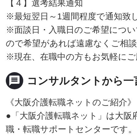
【４】選考結果通知
※最短翌日～1週間程度で通知致
※面談日・入職日のご希望につい
ので希望があれば遠慮なくご相
※現在、在職中の方もお気軽にご
message
コンサルタントから一
《大阪介護転職ネットのご紹介》
●「大阪介護転職ネット」は大阪
職・転職サポートセンターです。