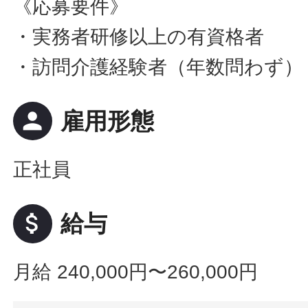
《応募要件》
・実務者研修以上の有資格者
・訪問介護経験者（年数問わず）
person
雇用形態
正社員
attach_money
給与
月給 240,000円〜260,000円