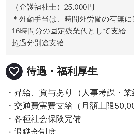
（介護福祉士）25,000円
＊外勤手当は、時間外労働の有無に
16時間分の固定残業代として支給。
超過分別途支給
favorite_border
待遇・福利厚生
・昇給、賞与あり（人事考課・業
・交通費実費支給（月額上限50,0
・各種社会保険完備
・退職金制度