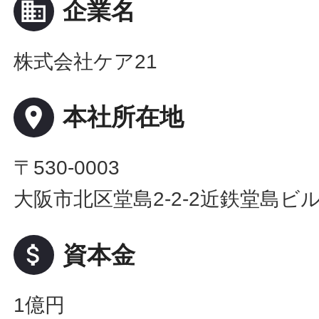
business
企業名
株式会社ケア21
place
本社所在地
〒530-0003
大阪市北区堂島2-2-2近鉄堂島ビル
attach_money
資本金
1億円