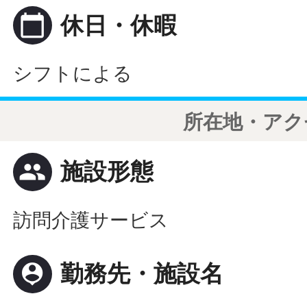
calendar_today
休日・休暇
シフトによる
所在地・アク
people
施設形態
訪問介護サービス
person_pin
勤務先・施設名