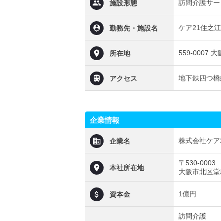
訪問介護サー
施設形態
ケア21住之江
勤務先・施設名
559-0007
所在地
地下鉄四つ橋
アクセス
企業情報
株式会社ケア
企業名
〒530-0003
本社所在地
大阪市北区堂島
1億円
資本金
訪問介護