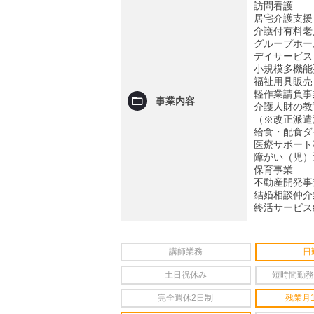
訪問看護
居宅介護支援
介護付有料老
グループホー
デイサービス
小規模多機能
福祉用具販売
軽作業請負事
事業内容
介護人財の教
（※改正派遣
給食・配食ダ
医療サポート
障がい（児）
保育事業
不動産開発事
結婚相談仲介
終活サービス
講師業務
日
土日祝休み
短時間勤務
完全週休2日制
残業月