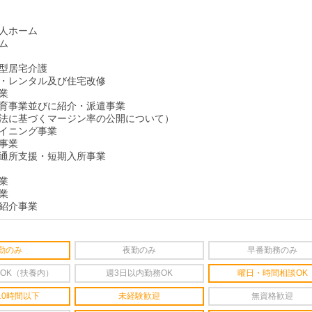
人ホーム
ム
型居宅介護
・レンタル及び住宅改修
業
育事業並びに紹介・派遣事業
法に基づくマージン率の公開について）
イニング事業
事業
通所支援・短期入所事業
業
業
紹介事業
勤のみ
夜勤のみ
早番勤務のみ
OK（扶養内）
週3日以内勤務OK
曜日・時間相談OK
10時間以下
未経験歓迎
無資格歓迎