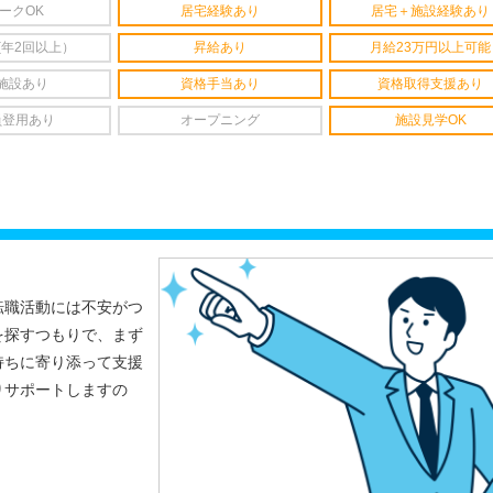
ークOK
居宅経験あり
居宅＋施設経験あり
(年2回以上）
昇給あり
月給23万円以上可能
施設あり
資格手当あり
資格取得支援あり
員登用あり
オープニング
施設見学OK
転職活動には不安がつ
を探すつもりで、まず
持ちに寄り添って支援
りサポートしますの