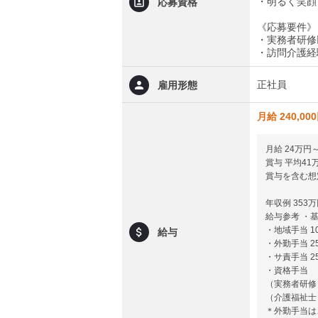
・明るく笑顔
応募資格
《応募要件》
・実務者研修
・訪問介護経
正社員
雇用形態
月給 240,00
月給 24万円
賞与 平均4
賞与を含む想
年収例 353
給与参考 ・基本
・地域手当 10
給与
・外勤手当 25
・サ責手当 25
・資格手当
（実務者研修）
（介護福祉士）
＊外勤手当は