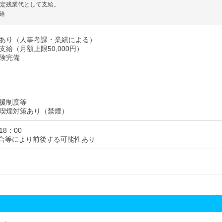
固定残業代として支給。
給
あり（人事考課・業績による）
給（月額上限50,000円）
険完備
援制度等
喫煙対策あり（禁煙）
18：00
合等により前後する可能性あり