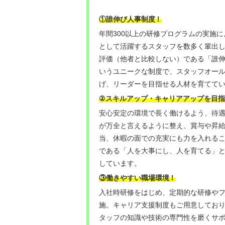
！
①誰伸び人事制度
年間300以上の研修プログラムの実施
として活躍するスタッフを数多く輩出
評価（他者と比較しない）である「誰
いうユニークな制度で、スタッフオー
げ、リーダーを目指せる人材を育てて
②
スキルアップ・キャリアアップを目指
安心安定の環境で長く働けるよう、待
が万全と言えるように整え、賞与や昇
当、休暇の面での充実にも力を入れる
である「人を大事にし、人を育てる」
しています。
③働きやすい職場環境
！
入社時研修をはじめ、定期的な研修や
施。キャリア支援制度もご用意してお
タッフの知識や技術の専門性を磨くサ