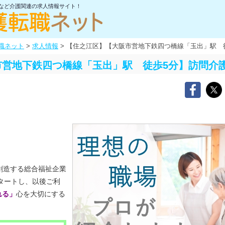
士など介護関連の求人情報サイト！
職ネット
>
求人情報
>
【住之江区】【大阪市営地下鉄四つ橋線「玉出」駅 
市営地下鉄四つ橋線「玉出」駅 徒歩5分】訪問介
創造する総合福祉企業
スタートし、以後ご利
れる」
心を大切にする