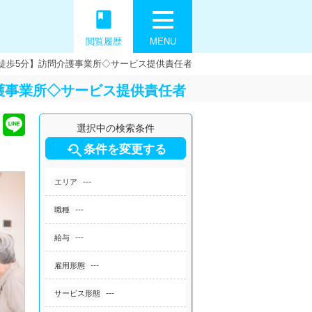
book
閲覧履歴
MENU
徒歩5分】訪問介護事業所◇サービス提供責任者
護事業所◇サービス提供責任者
選択中の検索条件

条件を変更する
---
エリア
---
職種
---
給与
---
雇用形態
---
サービス形態