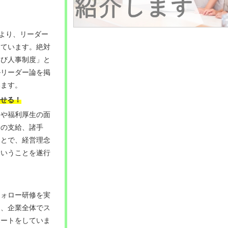
により、リーダー
しています。絶対
伸び人事制度」と
ルリーダー論を掲
います。
せる
！
遇や福利厚生の面
給の支給、諸手
ことで、経営理念
ということを遂行
フォロー研修を実
り、企業全体でス
ポートをしていま