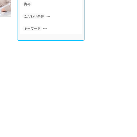
---
資格
---
こだわり条件
---
キーワード