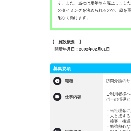
す。また、当社は定年制を廃止しまし
のタイミングを決められるので、歳を
配なく働けます。
【 施設概要 】
開所年月日：2002年02月01日
募集要項
訪問介護のサ
職種
ご利用者様へ
仕事内容
パーの指導と
・当社理念に
・人と接する
・接客・接遇
・勉強熱心な