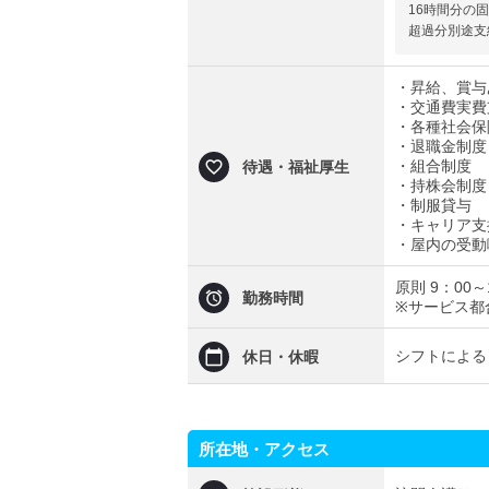
16時間分の
超過分別途支
・昇給、賞与
・交通費実費支
・各種社会保
・退職金制度
・組合制度
待遇・福祉厚生
・持株会制度
・制服貸与
・キャリア支
・屋内の受動
原則 9：00～
勤務時間
※サービス都
シフトによる
休日・休暇
所在地・アクセス