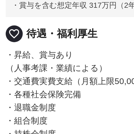
・賞与を含む想定年収 317万円（
favorite_border
待遇・福利厚生
・昇給、賞与あり
（人事考課・業績による）
・交通費実費支給（月額上限50,0
・各種社会保険完備
・退職金制度
・組合制度
・持株会制度