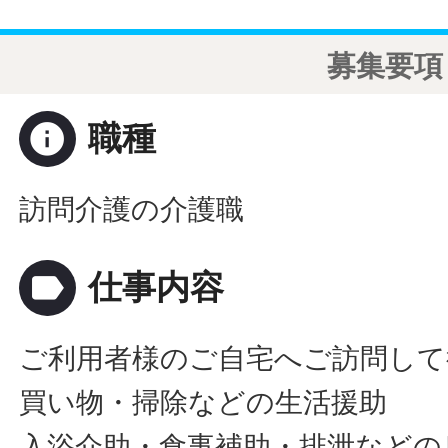
募集要項
info
職種
訪問介護の介護職
label
仕事内容
ご利用者様のご自宅へご訪問して
買い物・掃除などの生活援助
入浴介助・食事補助・排泄などの