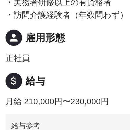
・実務者研修以上の有資格者
・訪問介護経験者（年数問わず）
person
雇用形態
正社員
attach_money
給与
月給 210,000円〜230,000円
給与参考