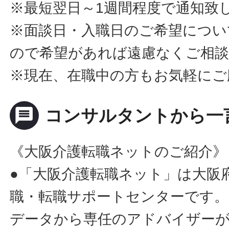
※最短翌日～1週間程度で通知致
※面談日・入職日のご希望につい
ので希望があれば遠慮なくご相
※現在、在職中の方もお気軽にご
message
コンサルタントから一
《大阪介護転職ネットのご紹介》
●「大阪介護転職ネット」は大阪
職・転職サポートセンターです。
データから専任のアドバイザー