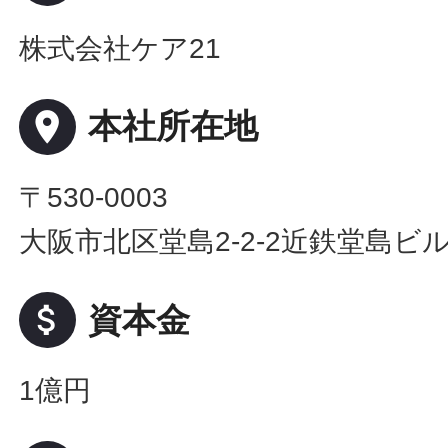
株式会社ケア21
place
本社所在地
〒530-0003
大阪市北区堂島2-2-2近鉄堂島ビル
attach_money
資本金
1億円