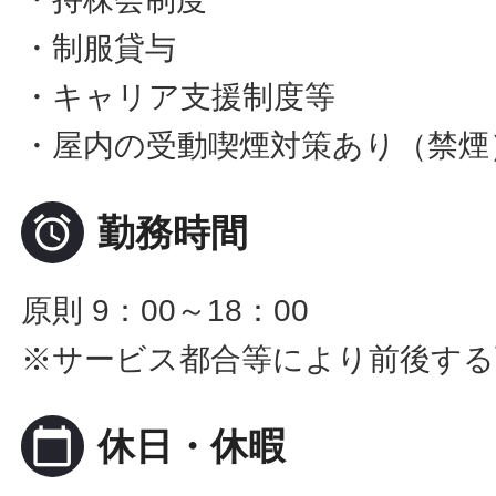
・制服貸与
・キャリア支援制度等
・屋内の受動喫煙対策あり（禁煙

勤務時間
原則 9：00～18：00
※サービス都合等により前後する
calendar_today
休日・休暇