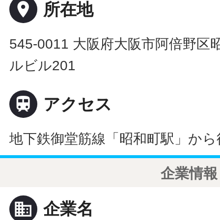
place
所在地
545-0011 大阪府大阪市阿倍野区昭
ルビル201

アクセス
地下鉄御堂筋線「昭和町駅」から
企業情報
business
企業名