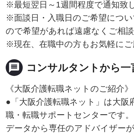
※最短翌日～1週間程度で通知致
※面談日・入職日のご希望につい
ので希望があれば遠慮なくご相
※現在、在職中の方もお気軽にご
message
コンサルタントから一
《大阪介護転職ネットのご紹介》
●「大阪介護転職ネット」は大阪
職・転職サポートセンターです。
データから専任のアドバイザー