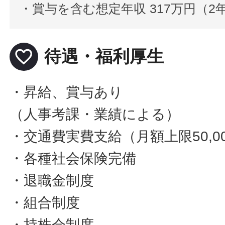
・賞与を含む想定年収 317万円（
favorite_border
待遇・福利厚生
・昇給、賞与あり
（人事考課・業績による）
・交通費実費支給（月額上限50,0
・各種社会保険完備
・退職金制度
・組合制度
・持株会制度