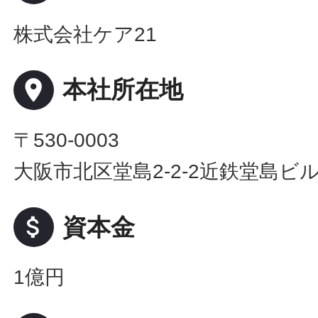
株式会社ケア21
place
本社所在地
〒530-0003
大阪市北区堂島2-2-2近鉄堂島ビル
attach_money
資本金
1億円