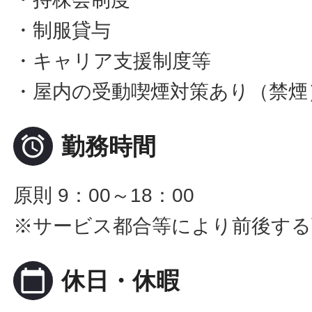
・制服貸与
・キャリア支援制度等
・屋内の受動喫煙対策あり（禁煙

勤務時間
原則 9：00～18：00
※サービス都合等により前後する
calendar_today
休日・休暇