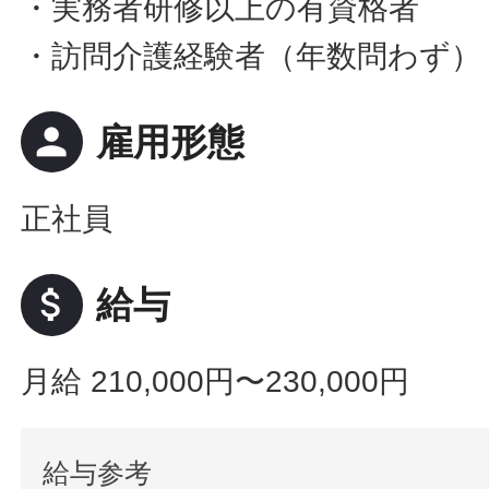
・実務者研修以上の有資格者
・訪問介護経験者（年数問わず）
person
雇用形態
正社員
attach_money
給与
月給 210,000円〜230,000円
給与参考