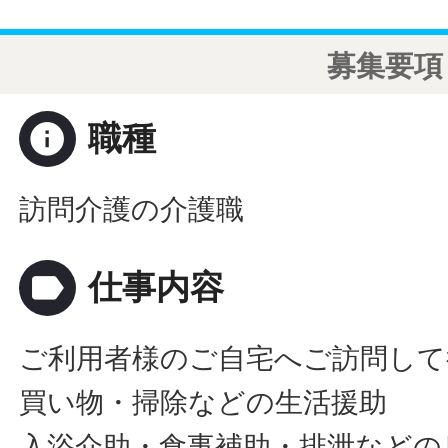
募集要項
info
職種
訪問介護の介護職
label
仕事内容
ご利用者様のご自宅へご訪問して
買い物・掃除などの生活援助
入浴介助・食事補助・排泄などの