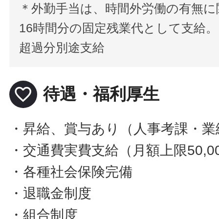
＊外勤手当は、時間外労働の有無に
16時間分の固定残業代として支給。
超過分別途支給
favorite_border
待遇・福利厚生
・昇給、賞与あり（人事考課・業
・交通費実費支給（月額上限50,0
・各種社会保険完備
・退職金制度
・組合制度