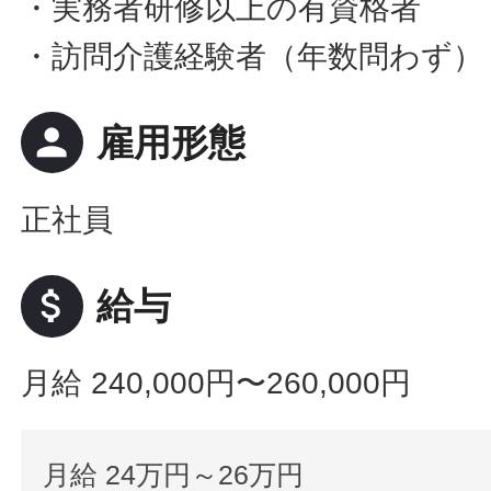
・実務者研修以上の有資格者
・訪問介護経験者（年数問わず）
person
雇用形態
正社員
attach_money
給与
月給 240,000円〜260,000円
月給 24万円～26万円