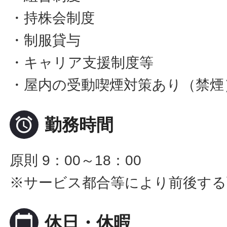
・持株会制度
・制服貸与
・キャリア支援制度等
・屋内の受動喫煙対策あり（禁煙

勤務時間
原則 9：00～18：00
※サービス都合等により前後する
calendar_today
休日・休暇