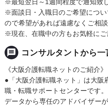
※最短翌日～1週間程度で通知致
※面談日・入職日のご希望につい
ので希望があれば遠慮なくご相
※現在、在職中の方もお気軽にご
message
コンサルタントから一
《大阪介護転職ネットのご紹介》
●「大阪介護転職ネット」は大阪
職・転職サポートセンターです。
データから専任のアドバイザー