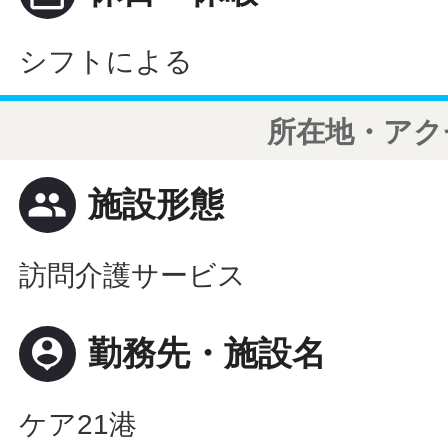
シフトによる
所在地・アク
people
施設形態
訪問介護サービス
person_pin
勤務先・施設名
ケア21港