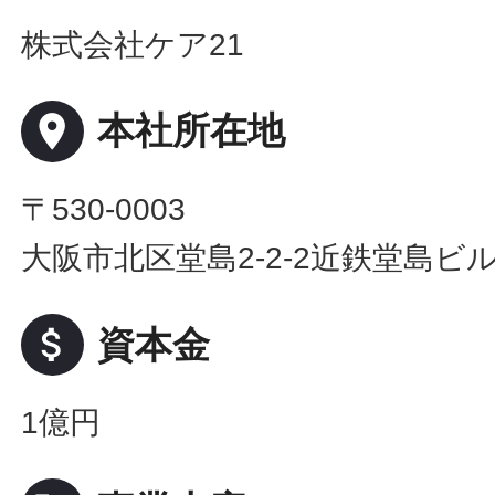
株式会社ケア21
place
本社所在地
〒530-0003
大阪市北区堂島2-2-2近鉄堂島ビル
attach_money
資本金
1億円