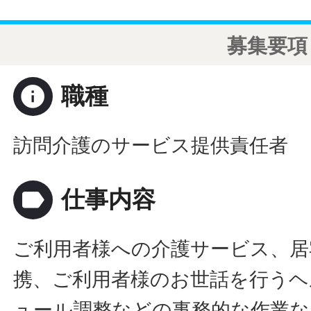
募集要項
info
職種
訪問介護のサービス提供責任者
label
仕事内容
ご利用者様への介護サービス、居
携、ご利用者様のお世話を行うヘ
ュール調整などの事務的な作業な