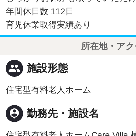
年間休日数 112日
育児休業取得実績あり
所在地・アク
people
施設形態
住宅型有料老人ホーム
person_pin
勤務先・施設名
住宅型有料老人ホームCare Villa