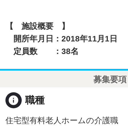
【 施設概要 】
開所年月日：2018年11月1日
定員数 ：38名
募集要項
info
職種
住宅型有料老人ホームの介護職