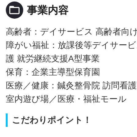
folder_open
事業内容
高齢者：デイサービス 高齢者向け
障がい福祉：放課後等デイサービス
護 就労継続支援A型事業
保育：企業主導型保育園
医療／健康：鍼灸整骨院 訪問看
室内遊び場／医療・福祉モール
こだわりポイント！