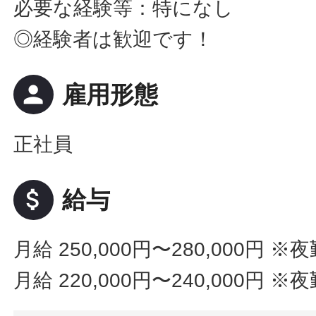
必要な経験等：特になし
◎経験者は歓迎です！
person
雇用形態
正社員
attach_money
給与
月給 250,000円〜280,000円
※夜
月給 220,000円〜240,000円
※夜