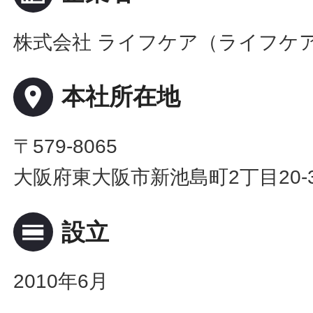
株式会社 ライフケア（ライフケ
place
本社所在地
〒579-8065
大阪府東大阪市新池島町2丁目20-
calendar_view_day
設立
2010年6月