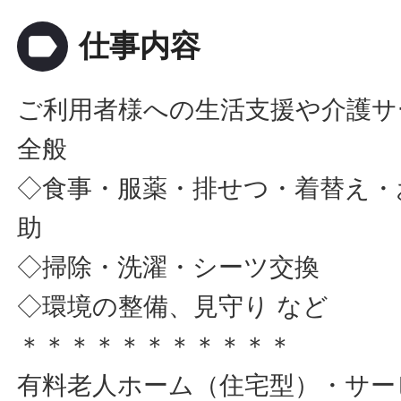
label
仕事内容
ご利用者様への生活支援や介護サ
全般
◇食事・服薬・排せつ・着替え・
助
◇掃除・洗濯・シーツ交換
◇環境の整備、見守り など
＊＊＊＊＊＊＊＊＊＊＊
有料老人ホーム（住宅型）・サー