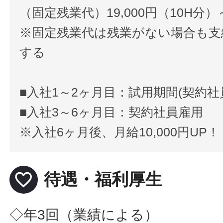
（固定残業代）19,000円（10H分）
※固定残業代は残業がない場合も支
する
■入社1～2ヶ月目：試用期間(契約
■入社3～6ヶ月目：契約社員雇用
※入社6ヶ月後、月給10,000円UP
favorite_border
待遇・福利厚生
◇年3回（業績による）