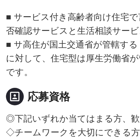
■ サービス付き高齢者向け住宅
否確認サービスと生活相談サービ
■ サ高住が国土交通省が管轄す
に対して、住宅型は厚生労働省が
です。
portrait
応募資格
◎下記いずれか当てはまる方、歓
◇チームワークを大切にできる