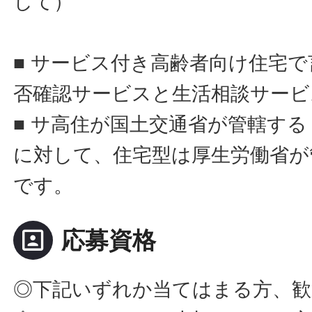
して）
■ サービス付き高齢者向け住宅
否確認サービスと生活相談サービ
■ サ高住が国土交通省が管轄す
に対して、住宅型は厚生労働省が
です。
portrait
応募資格
◎下記いずれか当てはまる方、歓