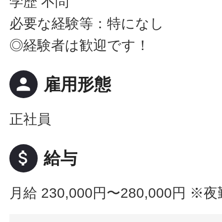
学歴 不問
必要な経験等：特になし
◎経験者は歓迎です！
person
雇用形態
正社員
attach_money
給与
月給 230,000円〜280,000円
※夜