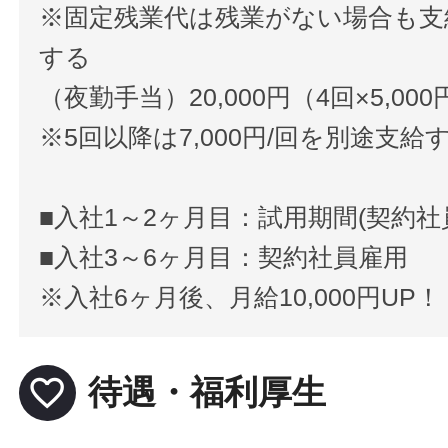
※固定残業代は残業がない場合も支
する
（夜勤手当）20,000円（4回×5,00
※5回以降は7,000円/回を別途支給
■入社1～2ヶ月目：試用期間(契約
■入社3～6ヶ月目：契約社員雇用
※入社6ヶ月後、月給10,000円UP
favorite_border
待遇・福利厚生