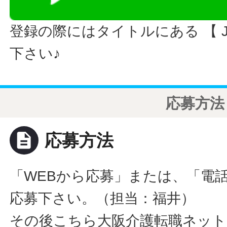
登録の際にはタイトルにある 【 JO
下さい♪
応募方法
description
応募方法
「WEBから応募」または、「電
応募下さい。（担当：福井）
その後こちら大阪介護転職ネット