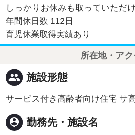
しっかりお休みも取っていただ
年間休日数 112日
育児休業取得実績あり
所在地・アク
people
施設形態
サービス付き高齢者向け住宅 サ
person_pin
勤務先・施設名