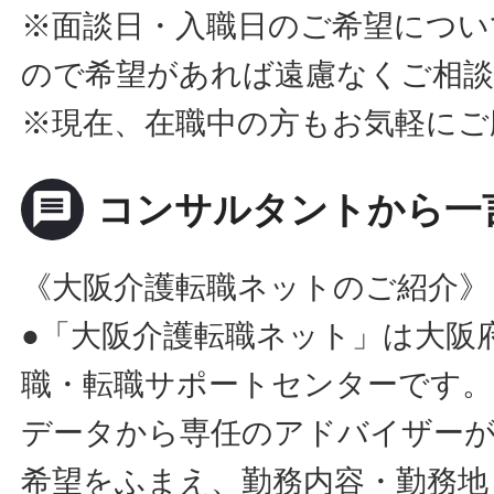
※面談日・入職日のご希望につい
ので希望があれば遠慮なくご相
※現在、在職中の方もお気軽にご
message
コンサルタントから一
《大阪介護転職ネットのご紹介》
●「大阪介護転職ネット」は大阪
職・転職サポートセンターです。
データから専任のアドバイザー
希望をふまえ、勤務内容・勤務地