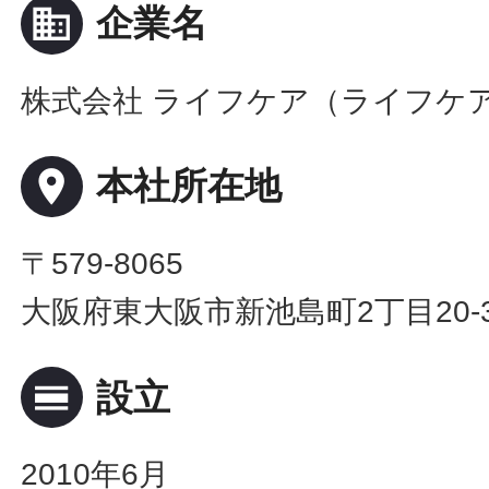
business
企業名
株式会社 ライフケア（ライフケ
place
本社所在地
〒579-8065
大阪府東大阪市新池島町2丁目20-
calendar_view_day
設立
2010年6月