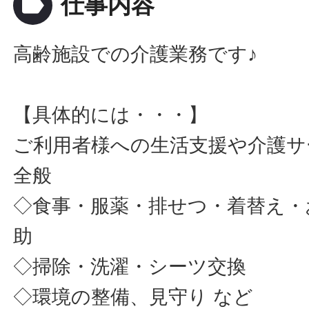
label
仕事内容
高齢施設での介護業務です♪
【具体的には・・・】
ご利用者様への生活支援や介護サ
全般
◇食事・服薬・排せつ・着替え・
助
◇掃除・洗濯・シーツ交換
◇環境の整備、見守り など