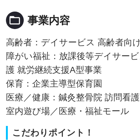
folder_open
事業内容
高齢者：デイサービス 高齢者向け
障がい福祉：放課後等デイサービス
護 就労継続支援A型事業
保育：企業主導型保育園
医療／健康：鍼灸整骨院 訪問看
室内遊び場／医療・福祉モール
こだわりポイント！