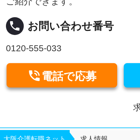
ご紹介できます。
local_phone
お問い合わせ番号
0120-555-033

電話で応募
求
大阪介護転職ネット
求人情報