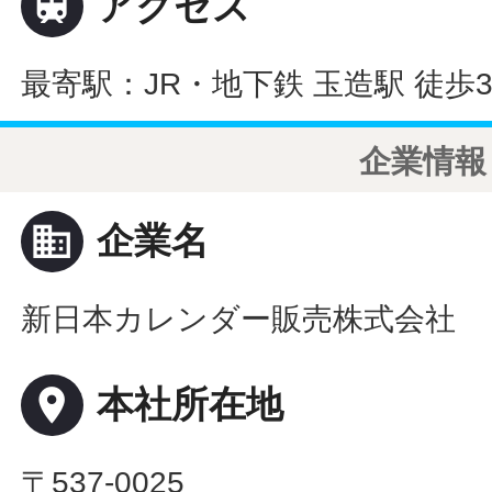

アクセス
最寄駅：JR・地下鉄 玉造駅 徒歩
企業情報
business
企業名
新日本カレンダー販売株式会社
place
本社所在地
〒537-0025