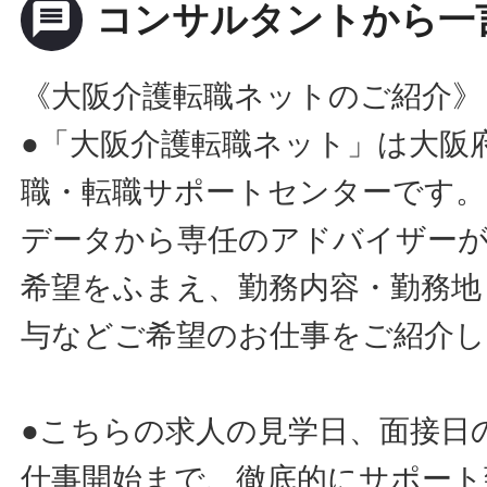
message
コンサルタントから一
《大阪介護転職ネットのご紹介》
●「大阪介護転職ネット」は大阪
職・転職サポートセンターです。
データから専任のアドバイザー
希望をふまえ、勤務内容・勤務地
与などご希望のお仕事をご紹介し
●こちらの求人の見学日、面接日
仕事開始まで、徹底的にサポート