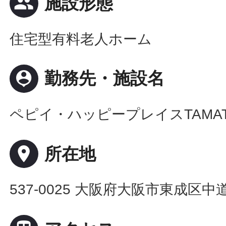
people
施設形態
住宅型有料老人ホーム
person_pin
勤務先・施設名
ペピイ・ハッピープレイスTAMATS
place
所在地
537-0025 大阪府大阪市東成区中道3