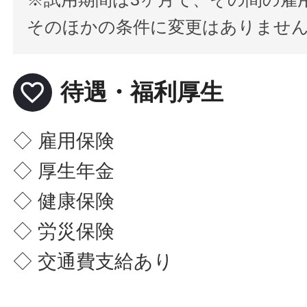
そのほかの条件に変更はありませ
favorite_border
待遇・福利厚生
◇ 雇用保険
◇ 厚生年金
◇ 健康保険
◇ 労災保険
◇ 交通費支給あり