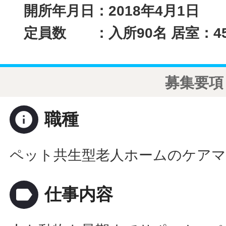
開所年月日：2018年4月1日
定員数 ：入所90名 居室：4
募集要項
info
職種
ペット共生型老人ホームのケア
label
仕事内容