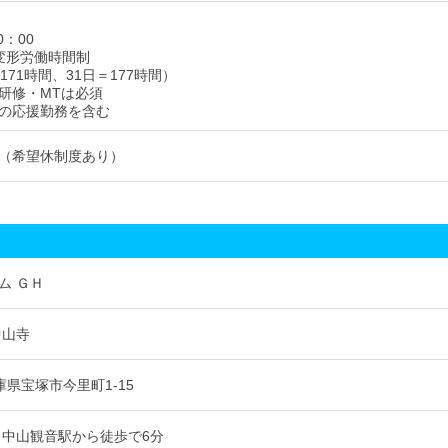
0：00
変形労働時間制
171時間、31日＝177時間）
研修・MTは必須
の応援勤務を含む
（希望休制度あり）
ム ＧＨ
中山寺
 兵庫県宝塚市今里町1-15
 中山観音駅から徒歩で6分