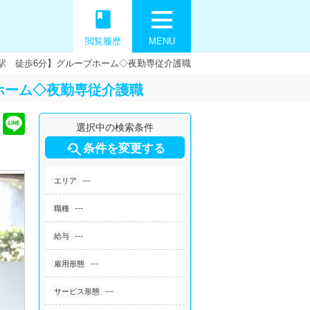
book
閲覧履歴
MENU
駅 徒歩6分】グループホーム◇夜勤専従介護職
ホーム◇夜勤専従介護職
選択中の検索条件

条件を変更する
---
エリア
---
職種
---
給与
---
雇用形態
---
サービス形態