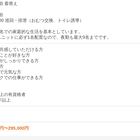
介助 着替え
介助
：00 巡回・排泄（おむつ交換、トイレ誘導）
ト9名での家庭的な生活を基本としています。
1ユニットに必ず1名配置なので、夜勤も最大9名までです。
共感していただける方
ことが好きな方
がしっかりできる方
方
で元気な方
クでの仕事ができる方
上の有資格者
年以上
0円〜295,000円