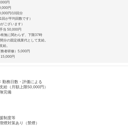
,000円
,000円
,000円/10回分
11回が平均回数です）
動がございます）
当 50,000円
の有無に関わらず、下限37時
時間分の固定残業代として支給。
支給。
務者研修）5,000円
5,000円
/年 勤務日数・評価による
給（月額上限50,000円）
険完備
援制度等
喫煙対策あり（禁煙）