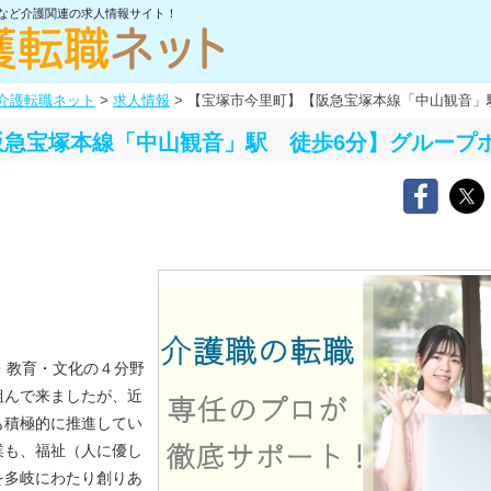
士など介護関連の求人情報サイト！
介護転職ネット
>
求人情報
>
【宝塚市今里町】【阪急宝塚本線「中山観音」
阪急宝塚本線「中山観音」駅 徒歩6分】グループ
・教育・文化の４分野
組んで来ましたが、近
も積極的に推進してい
業も、福祉（人に優し
を多岐にわたり創りあ