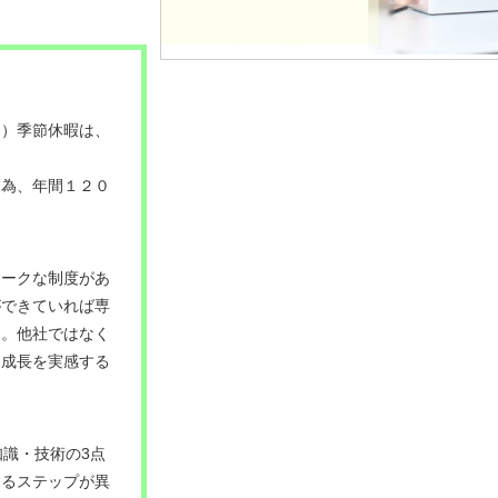
日）季節休暇は、
る為、年間１２０
ニークな制度があ
ができていれば専
す。他社ではなく
も成長を実感する
知識・技術の3点
するステップが異