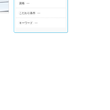
---
資格
---
こだわり条件
---
キーワード