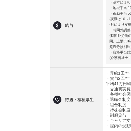
・基本給 170
・地域手当 10
・夜勤手当 50
(夜勤は10～
(月により変
給与
・時間外調整手
(時間外労働
間、上限35
超過分は別途
・資格手当(実
(介護福祉士）1
・昇給1回/年
・賞与2回/年
平均41万円
・交通費実費支
・各種社会保
・退職金制度
待遇・福祉厚生
・組合制度
・持株会制度
・制服貸与
・キャリア支
・屋内の受動