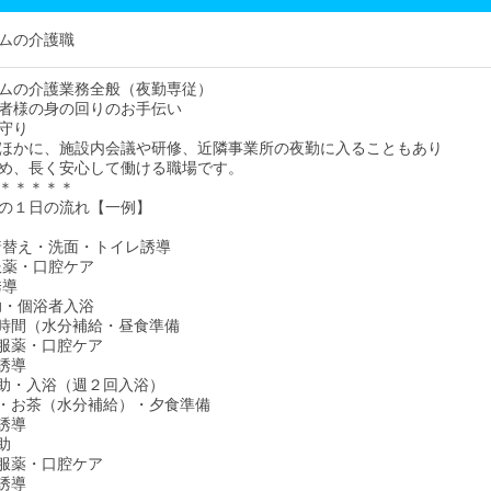
ムの介護職
ムの介護業務全般（夜勤専従）
者様の身の回りのお手伝い
守り
ほかに、施設内会議や研修、近隣事業所の夜勤に入ることもあり
め、長く安心して働ける職場です。
＊＊＊＊＊
の１日の流れ【一例】
・着替え・洗面・トイレ誘導
・服薬・口腔ケア
誘導
介助・個浴者入浴
茶の時間（水分補給・昼食準備
食・服薬・口腔ケア
レ誘導
泄介助・入浴（週２回入浴）
やつ・お茶（水分補給）・夕食準備
レ誘導
介助
食・服薬・口腔ケア
レ誘導