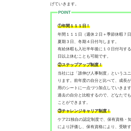
げていきます。
POINT
！
①年間１１１日
年間１１１日（週休２日＋季節休暇７
夏期３日、冬期４日付与します。
有給休暇も入社半年後に１０日付与す
日以上休むことも可能です。
②ステップアップ制度！
当社には「誰伸び⼈事制度」というユ
ります。前年度の自分と比べて、成長
用のシートに一点づつ加点していきま
過去の自分と比較するので、どなたで
ことができます。
③チャレンジキャリア制度！
ケア21独自の認定制度で、保有資格・
により評価し、保有資格により、受験