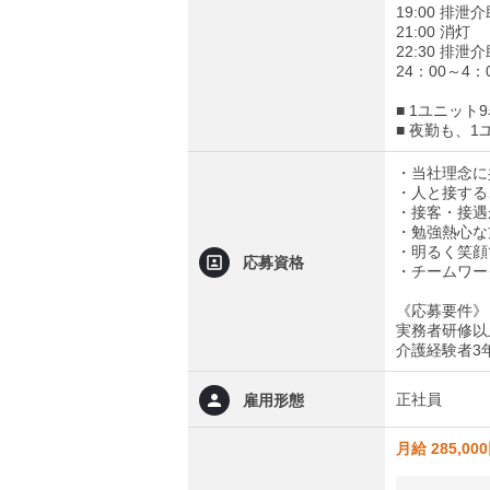
19:00 排泄
21:00 消灯
22:30 排泄
24：00～4
■ 1ユニッ
■ 夜勤も、
・当社理念に
・人と接する
・接客・接遇
・勉強熱心な
・明るく笑顔
応募資格
・チームワー
《応募要件》
実務者研修以
介護経験者3
正社員
雇用形態
月給 285,00