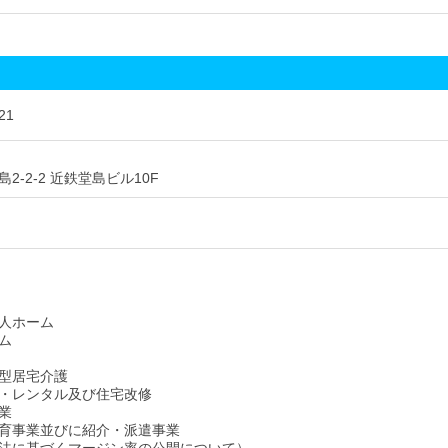
21
2-2-2 近鉄堂島ビル10F
人ホーム
ム
型居宅介護
・レンタル及び住宅改修
業
育事業並びに紹介・派遣事業