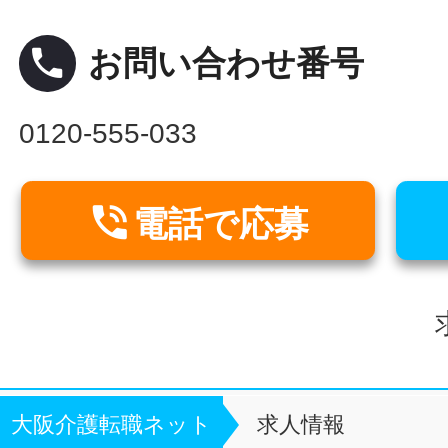
local_phone
お問い合わせ番号
0120-555-033

電話で応募
大阪介護転職ネット
求人情報