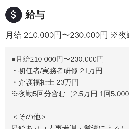
attach_money
給与
月給 210,000円〜230,000円
※夜
■月給210,000円〜230,000円
・初任者/実務者研修 21万円
・介護福祉士 23万円
※夜勤5回分含む（2.5万円 1回5,00
＜その他＞
昇給あり（人事考課・業績による）