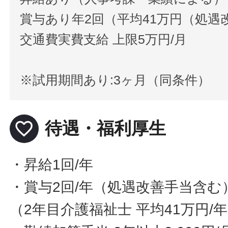
賞与あり年2回（平均41万円（処遇
交通費実費支給 上限5万円/月
※試用期間あり:3ヶ月（同条件）
favorite_border
待遇・福利厚生
・昇給1回/年
・賞与2回/年（処遇改善手当含む
（2年目介護福祉士 平均41万円/