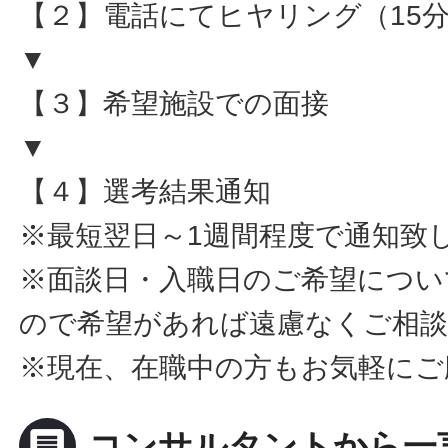
【２】電話にてヒヤリング（15
▼
【３】希望施設での面接
▼
【４】選考結果通知
※最短翌日～1週間程度で通知致
※面談日・入職日のご希望につい
ので希望があれば遠慮なくご相
※現在、在職中の方もお気軽にご
message
コンサルタントから一