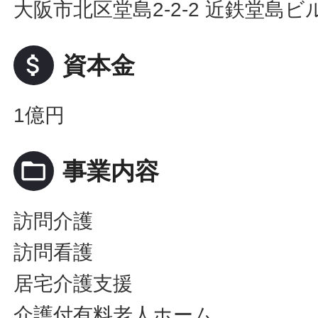
大阪市北区堂島2-2-2 近鉄堂島ビル
attach_money
資本金
1億円
folder_open
事業内容
訪問介護
訪問看護
居宅介護支援
介護付有料老人ホーム