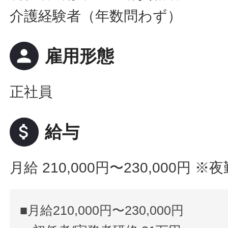
介護経験者（年数問わず）
person
雇用形態
正社員
attach_money
給与
月給 210,000円〜230,000円
※夜
■月給210,000円〜230,000円