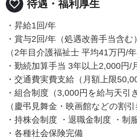
favorite_border
待遇・福利厚生
・昇給1回/年
・賞与2回/年（処遇改善手当含む
（2年目介護福祉士 平均41万円/
・勤続加算手当 3年以上2,000円/
・交通費実費支給（月額上限50,0
・組合制度（3,000円を給与天引
（慶弔見舞金・映画館などの割引
・持株会制度 ・退職金制度 ・制
・各種社会保険完備