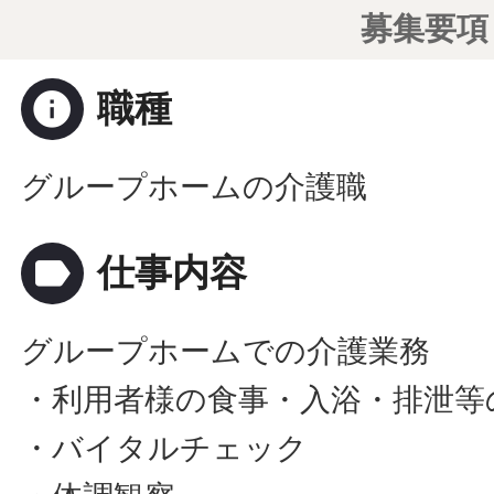
募集要項
info
職種
グループホームの介護職
label
仕事内容
グループホームでの介護業務
・利用者様の食事・入浴・排泄等
・バイタルチェック