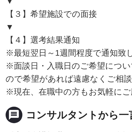
▼
【３】希望施設での面接
▼
【４】選考結果通知
※最短翌日～1週間程度で通知致
※面談日・入職日のご希望につい
ので希望があれば遠慮なくご相
※現在、在職中の方もお気軽にご
message
コンサルタントから一