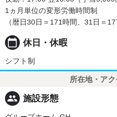
1ヵ月単位の変形労働時間制
（暦日30日＝171時間、31日＝1
calendar_today
休日・休暇
シフト制
所在地・アク
people
施設形態
グループホーム GH