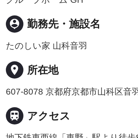
person_pin
勤務先・施設名
たのしい家 山科音羽
place
所在地
607-8078 京都府京都市山科区音

アクセス
地下鉄東西線「東野」駅より徒歩