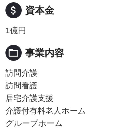
attach_money
資本金
1億円
folder_open
事業内容
訪問介護
訪問看護
居宅介護支援
介護付有料老人ホーム
グループホーム