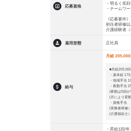
・明るく笑顔
応募資格
・チームワー
《応募要件》
初任者研修以
介護経験者（
正社員
雇用形態
月給 205,00
■月給205,00
・基本給 170
・地域手当 10
・夜勤手当 25
給与
(夜勤は5回
(月により変
・資格手当
(実務者研修）5
(介護福祉士）1
・昇給1回/年