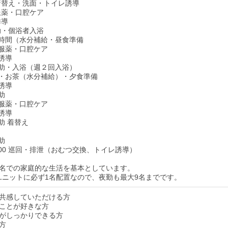
・着替え・洗面・トイレ誘導
・服薬・口腔ケア
誘導
介助・個浴者入浴
茶の時間（水分補給・昼食準備
食・服薬・口腔ケア
レ誘導
泄介助・入浴（週２回入浴）
やつ・お茶（水分補給）・夕食準備
レ誘導
介助
食・服薬・口腔ケア
レ誘導
介助 着替え
介助
：00 巡回・排泄（おむつ交換、トイレ誘導）
ト9名での家庭的な生活を基本としています。
1ユニットに必ず1名配置なので、夜勤も最大9名までです。
共感していただける方
ことが好きな方
がしっかりできる方
方