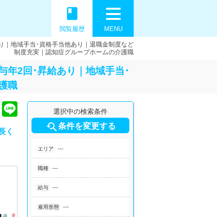
book
閲覧履歴
MENU
り｜地域手当･資格手当他あり｜退職金制度など
制度充実｜認知症グループホームの介護職
年2回･昇給あり｜地域手当･
護職
選択中の検索条件

条件を変更する
長く
---
エリア
---
職種
---
給与
---
雇用形態