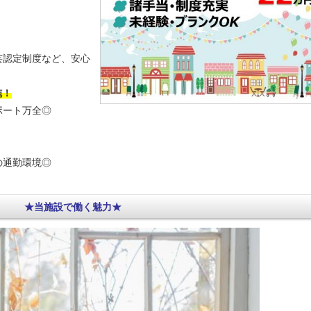
芸認定制度など、安心
施！
ポート万全◎
の通勤環境◎
★当施設で働く魅力★