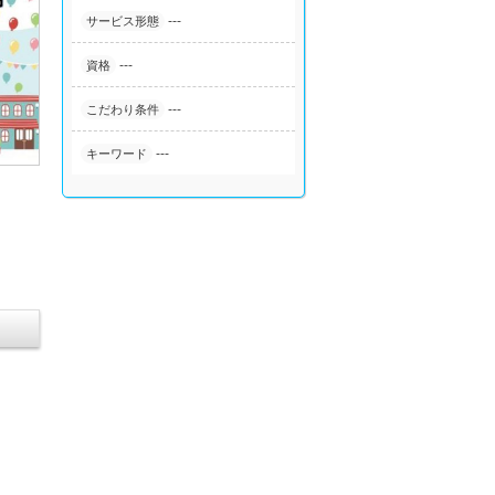
---
サービス形態
---
資格
---
こだわり条件
---
キーワード