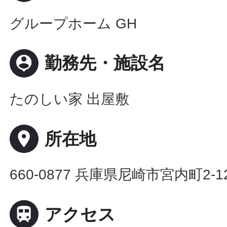
グループホーム GH
person_pin
勤務先・施設名
たのしい家 出屋敷
place
所在地
660-0877 兵庫県尼崎市宮内町2-12

アクセス