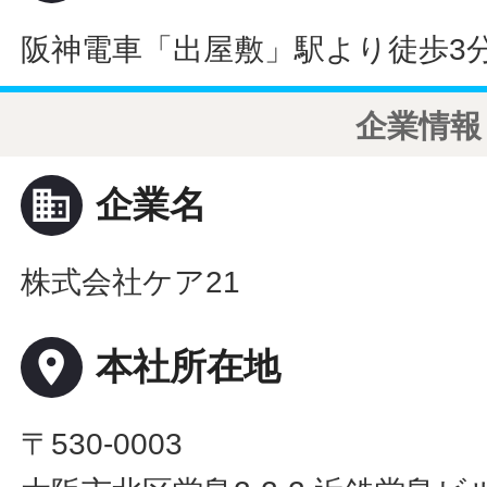
阪神電車「出屋敷」駅より徒歩3
企業情報
business
企業名
株式会社ケア21
place
本社所在地
〒530-0003