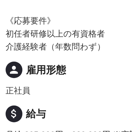
《応募要件》
初任者研修以上の有資格者
介護経験者（年数問わず）
person
雇用形態
正社員
attach_money
給与