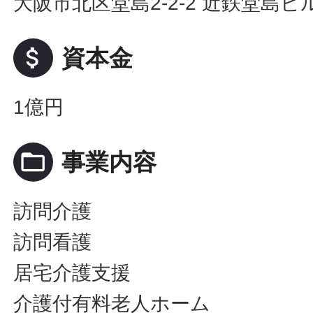
大阪市北区堂島2-2-2 近鉄堂島ビル
attach_money
資本金
1億円
folder_open
事業内容
訪問介護
訪問看護
居宅介護支援
介護付有料老人ホーム