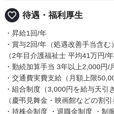
favorite_border
待遇・福利厚生
・昇給1回/年
・賞与2回/年（処遇改善手当含む
（2年目介護福祉士 平均41万円/
・勤続加算手当 3年以上2,000円/
・交通費実費支給（月額上限50,0
・組合制度（3,000円を給与天引
（慶弔見舞金・映画館などの割引
・持株会制度 ・退職金制度 ・制