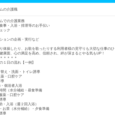
ムの介護職
ムでの介護業務
食事・入浴・排泄等のお手伝い
ェック
ションの企画・実行など
り体操したり、お歌を歌ったりする利用者様の見守りも大切な仕事のひ
健康面、心の満足を高め、信頼され、絆が深まるとやる気もUP！
＊＊＊＊＊
の１日の流れ【一例】
・着替え・洗面・トイレ誘導
・服薬・口腔ケア
誘導
介助・個浴者入浴
茶の時間（水分補給・昼食準備
食・服薬・口腔ケア
レ誘導
泄介助・入浴（週２回入浴）
やつ・お茶（水分補給）・夕食準備
レ誘導