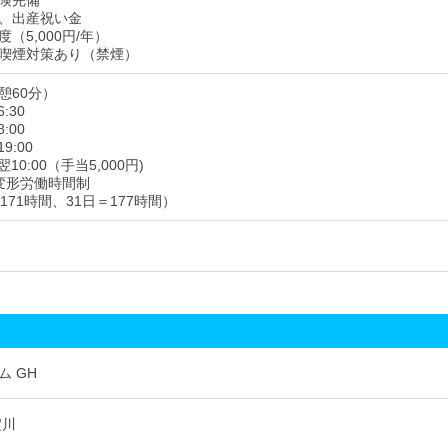
険完備
、出産祝い金
（5,000円/年）
喫煙対策あり（禁煙）
憩60分）
:30
:00
9:00
翌10:00（手当5,000円)
変形労働時間制
171時間、31日＝177時間）
ム GH
淀川