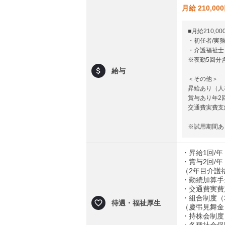
月給 210,00
■月給210,00
・初任者/実務
・介護福祉士 
※夜勤5回分含む
給与
＜その他＞
昇給あり（人
賞与あり年2
交通費実費支給
※試用期間あ
・昇給1回/年
・賞与2回/
（2年目介護福
・勤続加算手当
・交通費実費支
・組合制度（3
待遇・福祉厚生
（慶弔見舞金
・持株会制度