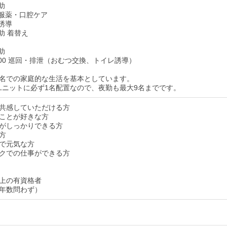
介助
食・服薬・口腔ケア
レ誘導
介助 着替え
介助
：00 巡回・排泄（おむつ交換、トイレ誘導）
ト9名での家庭的な生活を基本としています。
1ユニットに必ず1名配置なので、夜勤も最大9名までです。
共感していただける方
ことが好きな方
がしっかりできる方
方
で元気な方
クでの仕事ができる方
上の有資格者
年数問わず）