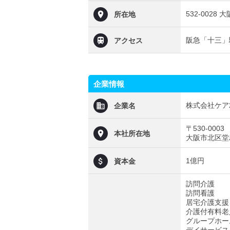
532-0028
所在地
阪急「十三」
アクセス
企業情報
株式会社ケア
企業名
〒530-0003
本社所在地
大阪市北区堂島
1億円
資本金
訪問介護
訪問看護
居宅介護支援
介護付有料老
グループホー