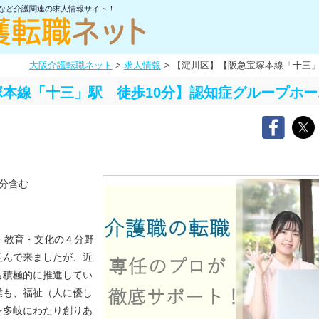
士など介護関連の求人情報サイト！
大阪介護転職ネット
>
求人情報
>
【淀川区】【阪急宝塚本線「十三」
本線「十三」駅 徒歩10分】認知症グループホ
分含む
・教育・文化の４分野
組んで来ましたが、近
も積極的に推進してい
業も、福祉（人に優し
を多岐にわたり創りあ