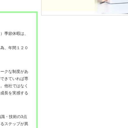
日）季節休暇は、
る為、年間１２０
ニークな制度があ
ができていれば専
す。他社ではなく
も成長を実感する
知識・技術の3点
するステップが異