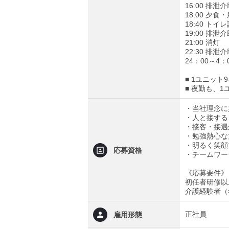
16:00 排泄
18:00 夕
18:40 トイ
19:00 排泄
21:00 消灯
22:30 排泄
24：00～4
■ 1ユニッ
■ 夜勤も、
・当社理念に
・人と接する
・接客・接遇
・勉強熱心な
・明るく笑顔
応募資格
・チームワー
《応募要件》
初任者研修以
介護経験者（
正社員
雇用形態