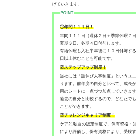
げていきます。
POINT
！
①年間１１１日
年間１１１日（週休２日＋季節休暇７
夏期３日、冬期４日付与します。
有給休暇も入社半年後に１０日付与す
日以上休むことも可能です。
②ステップアップ制度！
当社には「誰伸び⼈事制度」というユ
ります。前年度の自分と比べて、成長
用のシートに一点づつ加点していきま
過去の自分と比較するので、どなたで
ことができます。
③チャレンジキャリア制度！
ケア21独自の認定制度で、保有資格・
により評価し、保有資格により、受験