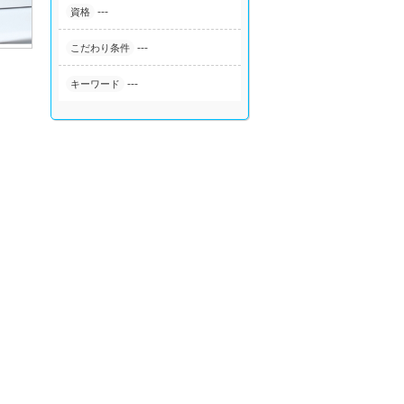
---
資格
---
こだわり条件
---
キーワード