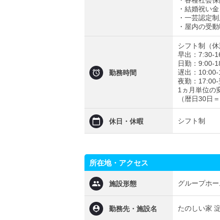
・各種社会保
・結婚祝い金
・一芸認定制度
・屋内の受動
シフト制（休
早出：7:30-16
日勤：9:00-18
遅出：10:00-1
勤務時間
夜勤：17:00-
1ヵ月単位の
（暦日30日＝
シフト制
休日・休暇
所在地・アクセス
グループホー
施設形態
たのしい家 
勤務先・施設名