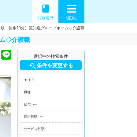
book
閲覧履歴
MENU
駅 徒歩10分】認知症グループホーム◇介護職
ーム◇介護職
選択中の検索条件

条件を変更する
---
エリア
---
職種
---
給与
---
雇用形態
---
サービス形態