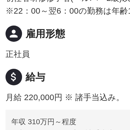
※22：00～翌6：00の勤務は年
person
雇用形態
正社員
attach_money
給与
月給 220,000円
※ 諸手当込み。
年収 310万円～程度