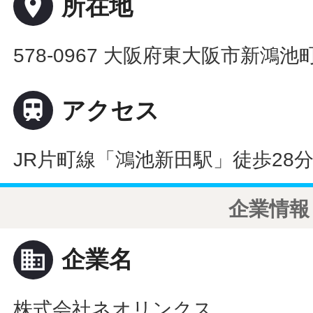
place
所在地
578-0967 大阪府東大阪市新鴻池町1

アクセス
JR片町線「鴻池新田駅」徒歩28分
企業情報
business
企業名
株式会社ネオリンクス