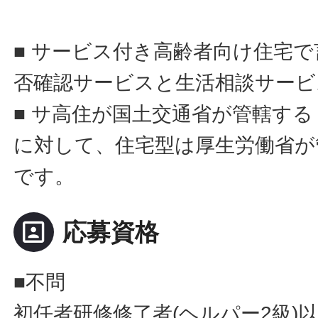
■ サービス付き高齢者向け住宅
否確認サービスと生活相談サービ
■ サ高住が国土交通省が管轄す
に対して、住宅型は厚生労働省が
です。
portrait
応募資格
■不問
初任者研修修了者(ヘルパー2級)