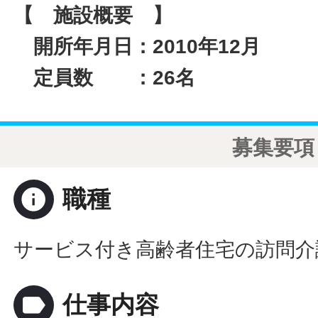
【 施設概要 】
開所年月日：2010年12月
定員数 ：26名
募集要項
info
職種
サービス付き高齢者住宅の訪問介
label
仕事内容