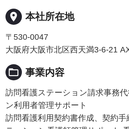
place
本社所在地
〒530-0047
大阪府大阪市北区西天満3-6-21 A
folder_open
事業内容
訪問看護ステーション請求事務代
ン利用者管理サポート
訪問看護利用契約書作成、契約手