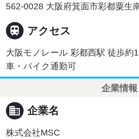
562-0028 大阪府箕面市彩都粟生

アクセス
大阪モノレール 彩都西駅 徒歩約1
車・バイク通勤可
企業情報
business
企業名
株式会社MSC