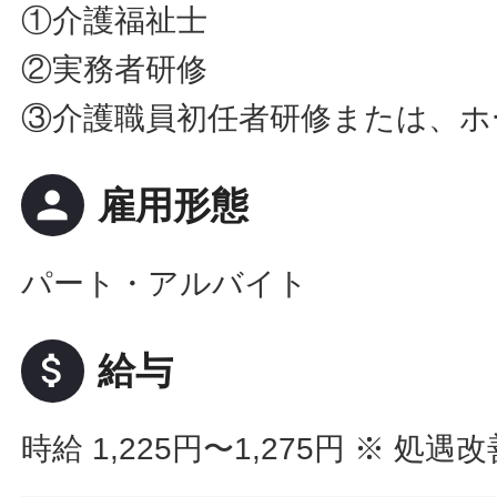
①介護福祉士
②実務者研修
③介護職員初任者研修または、ホ
person
雇用形態
パート・アルバイト
attach_money
給与
時給 1,225円〜1,275円
※ 処遇