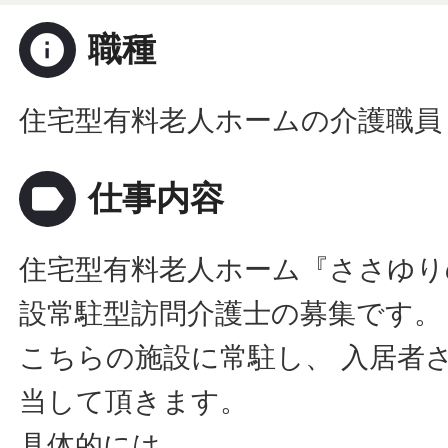
info
職種
住宅型有料老人ホームの介護職員
label
仕事内容
住宅型有料老人ホーム『ささゆり
設常駐型訪問介護士の募集です。
こちらの施設に常駐し、 入居者
当して頂きます。
具体的には…