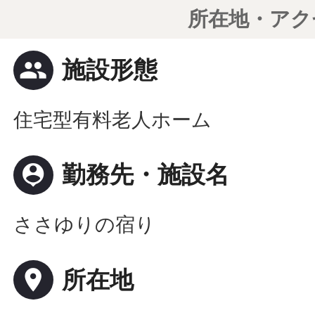
所在地・アク
people
施設形態
住宅型有料老人ホーム
person_pin
勤務先・施設名
ささゆりの宿り
place
所在地