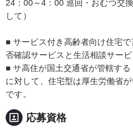
24：00～4：00 巡回・おむつ
して）
■ サービス付き高齢者向け住宅
否確認サービスと生活相談サービ
■ サ高住が国土交通省が管轄す
に対して、住宅型は厚生労働省が
です。
portrait
応募資格