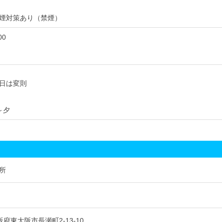
煙対策あり（禁煙）
00
日は変則
～夕
所
 大阪府東大阪市長瀬町2-13-10