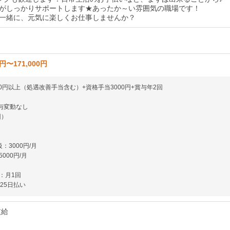
がしっかりサポートします★あったか～い雰囲気の職場です！
一緒に、元気に楽しくお仕事しませんか？
0円〜171,000円
00円以上（処遇改善手当含む）+資格手当3000円+賞与年2回
与変動なし
回）
：3000円/月
000円/月
：月1回
25日払い
支給