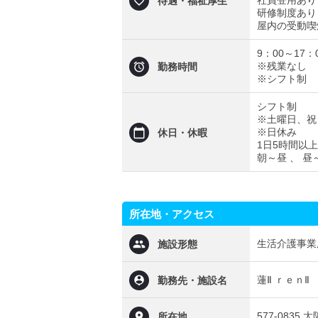
社員登用あり
待遇・福祉厚生
研修制度あり
屋内の受動喫
9：00～17：
※残業なし
勤務時間
※シフト制
シフト制
※土曜日、祝
※日休み
休日・休暇
1日5時間以上
朝～昼 、 昼
所在地・アクセス
生活介護事業
施設形態
蓮Ⅱ ｒｅｎⅡ
勤務先・施設名
577-0835
所在地