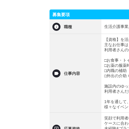
募集要項
生活介護事業
職種
【資格】を活
主なお仕事は
利用者さんの
□お食事・ト
□お薬の服薬
□内職の補助
仕事内容
□外出の介助
施設内のゆっ
利用者さんだ
1年を通して
様々なイベン
笑顔で利用者
ケースに合わ
未経験&ブラ
応募資格