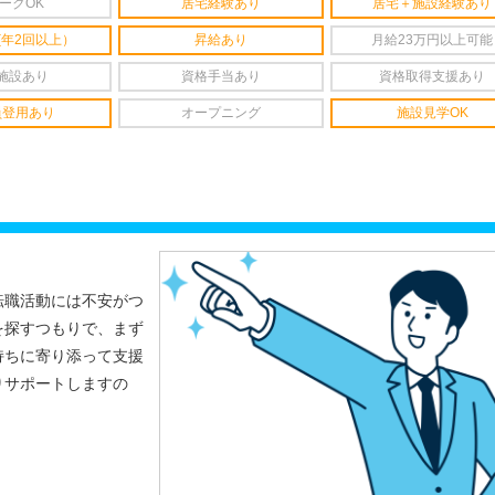
ークOK
居宅経験あり
居宅＋施設経験あり
(年2回以上）
昇給あり
月給23万円以上可能
施設あり
資格手当あり
資格取得支援あり
員登用あり
オープニング
施設見学OK
転職活動には不安がつ
を探すつもりで、まず
持ちに寄り添って支援
りサポートしますの