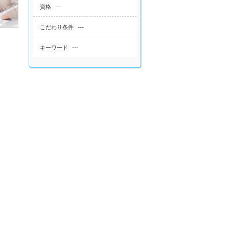
---
資格
---
こだわり条件
---
キーワード