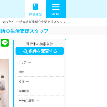
book
閲覧履歴
MENU
駅 徒歩7分】生活介護事業所◇生活支援スタッフ
業所◇生活支援スタッフ
選択中の検索条件

条件を変更する
---
エリア
---
職種
---
給与
---
雇用形態
---
サービス形態