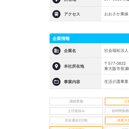
おおさか東線 
アクセス
企業情報
社会福祉法人
企業名
〒577-0832
本社所在地
東大阪市長瀬町2
生活介護事業
事業内容
講師業務
日
土日祝休み
短時間勤務
完全週休2日制
残業月