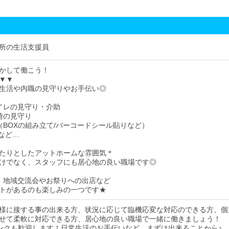
所の生活支援員
かして働こう！
▼▼
生活や内職の見守りやお手伝い◎
イレの見守り・介助
時の見守り
（BOXの組み立て/バーコードシール貼りなど）
 など…
たりとしたアットホームな雰囲気＊
けでなく、スタッフにも居心地の良い職場です◎
、地域交流会やお祭りへの出店など
トがあるのも楽しみの一つです★
様に接する事の出来る方、状況に応じて臨機応変な対応のできる方、個
せて柔軟に対応できる方、居心地の良い職場で一緒に働きましょう！
ンクも歓迎します！日常生活のお手伝いなど、まずは出来ることから♪