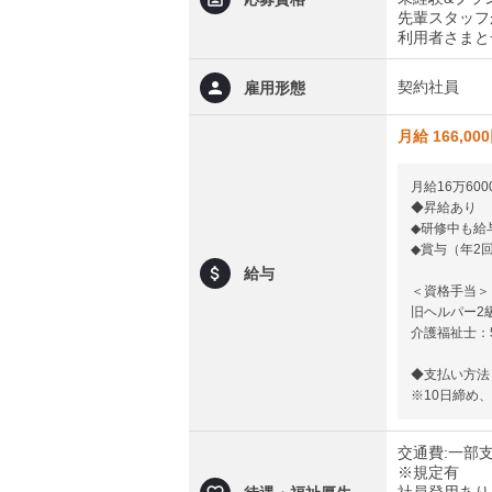
先輩スタッフ
利用者さまと
契約社員
雇用形態
月給 166,00
月給16万60
◆昇給あり
◆研修中も給
◆賞与（年2
給与
＜資格手当＞
旧ヘルパー2級
介護福祉士：5
◆支払い方法
※10日締め、
交通費:一部
※規定有