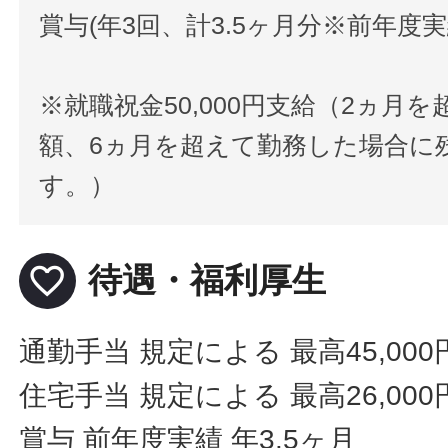
賞与(年3回、計3.5ヶ月分※前年度実
※就職祝金50,000円支給（2ヵ月
額、6ヵ月を超えて勤務した場合に
す。）
favorite_border
待遇・福利厚生
通勤手当 規定による 最高45,000
住宅手当 規定による 最高26,000
賞与 前年度実績 年3.5ヶ月