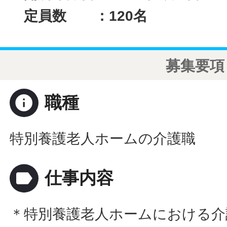
定員数 ：120名
募集要項
info
職種
特別養護老人ホームの介護職
label
仕事内容
＊特別養護老人ホームにおける介