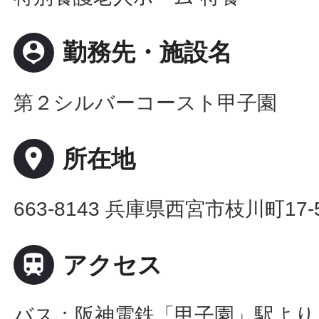
person_pin
勤務先・施設名
第２シルバーコースト甲子園
place
所在地
663-8143 兵庫県西宮市枝川町17-

アクセス
バス：阪神電鉄「甲子園」駅より