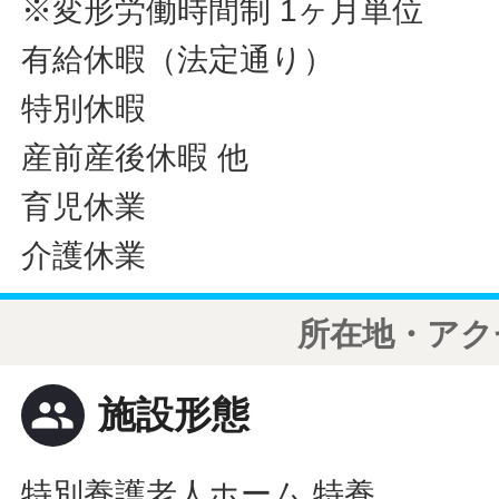
※変形労働時間制 1ヶ月単位
有給休暇（法定通り）
特別休暇
産前産後休暇 他
育児休業
介護休業
所在地・アク
people
施設形態
特別養護老人ホーム 特養