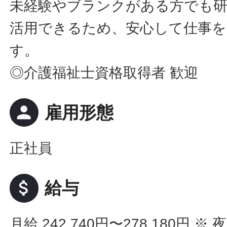
未経験やブランクがある方でも
活用できるため、安心して仕事
す。
◎介護福祉士資格取得者 歓迎
person
雇用形態
正社員
attach_money
給与
月給 242,740円〜278,180円
※ 