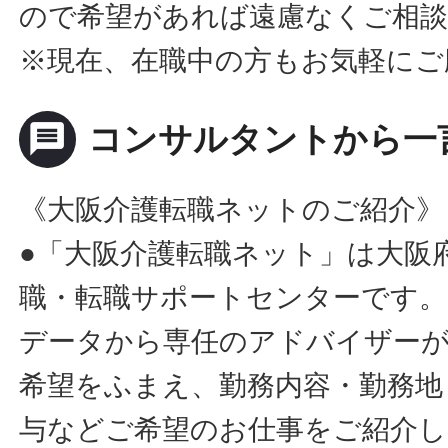
ので希望があれば遠慮なくご相
※現在、在職中の方もお気軽にご
message
コンサルタントから一
《大阪介護転職ネットのご紹介》
●「大阪介護転職ネット」は大阪
職・転職サポートセンターです。
データから専任のアドバイザー
希望をふまえ、勤務内容・勤務地
与などご希望のお仕事をご紹介し