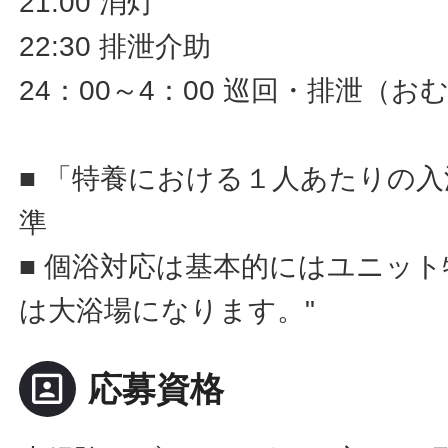
21:00 消灯
22:30 排泄介助
24：00～4：00 巡回・排泄（
■ 「特養における１人あたりの
準
■ 個浴対応は基本的にはユニッ
は大浴場になります。"
portrait
応募資格