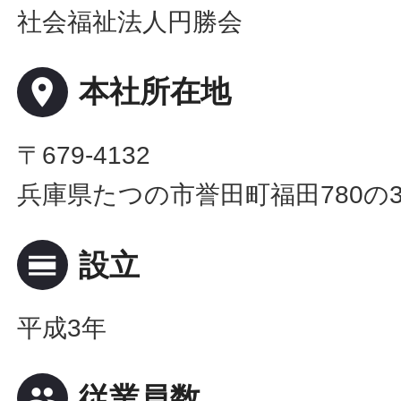
社会福祉法人円勝会
place
本社所在地
〒679-4132
兵庫県たつの市誉田町福田780の
calendar_view_day
設立
平成3年
people
従業員数