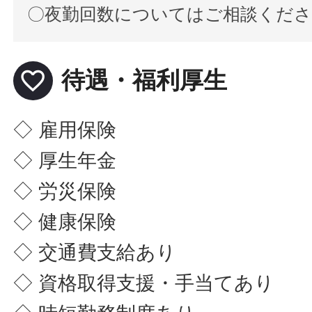
〇夜勤回数についてはご相談くだ
favorite_border
待遇・福利厚生
◇ 雇用保険
◇ 厚生年金
◇ 労災保険
◇ 健康保険
◇ 交通費支給あり
◇ 資格取得支援・手当てあり