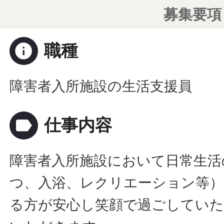
募集要項
info
職種
障害者入所施設の生活支援員
label
仕事内容
障害者入所施設において日常生活
つ、入浴、レクリエーション等）
る方が安心し笑顔で過ごしてい