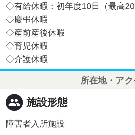
◇有給休暇：初年度10日（最高2
◇慶弔休暇
◇産前産後休暇
◇育児休暇
◇介護休暇
所在地・アク
people
施設形態
障害者入所施設