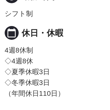
シフト制
calendar_today
休日・休暇
4週8休制
◇4週8休
◇夏季休暇3日
◇冬季休暇3日
（年間休日110日）