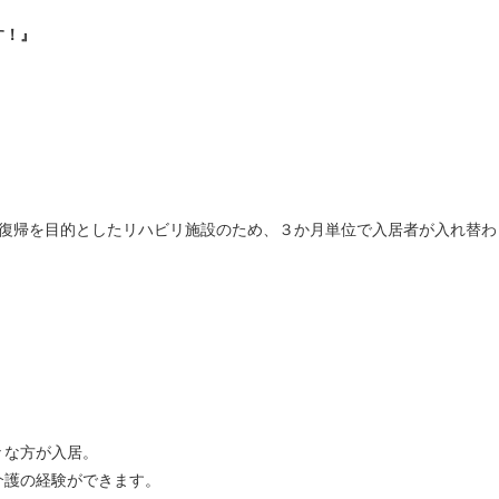
す！』
宅復帰を目的としたリハビリ施設のため、３か月単位で入居者が入れ替わ
々な方が入居。
介護の経験ができます。