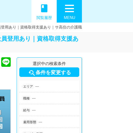
book
閲覧履歴
MENU
員登用あり｜資格取得支援あり｜サ高住の介護職
社員登用あり｜資格取得支援あ
選択中の検索条件

条件を変更する
---
エリア
---
職種
---
給与
---
雇用形態