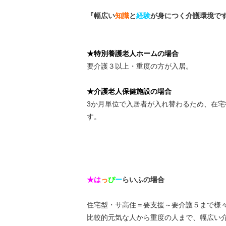
『幅広い
知識
と
経験
が身につく介護環境で
★特別養護老人ホームの場合
要介護３以上・重度の方が入居。
★介護老人保健施設の場合
3か月単位で入居者が入れ替わるため、在
す。
★は
っ
ぴ
ー
らいふの場合
住宅型・サ高住＝要支援～要介護５まで様
比較的元気な人から重度の人まで、幅広い