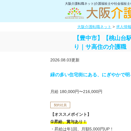
大阪介護転職ネット|介護福祉士や社会福祉
大阪介護転職ネット
>
求人情
【豊中市】【桃山台駅
り｜サ高住の介護職
2026.08.03更新
緑の多い住宅街にある、にぎやかで明
月給 180,000円〜216,000円
契約社員
【オススメポイント】
①昇給、賞与あり！
・昇給は年1回、月額5,000円UP！