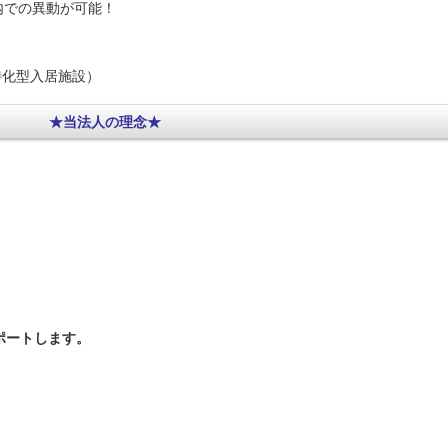
内での異動が可能！
特化型入居施設）
★当法人の理念
★