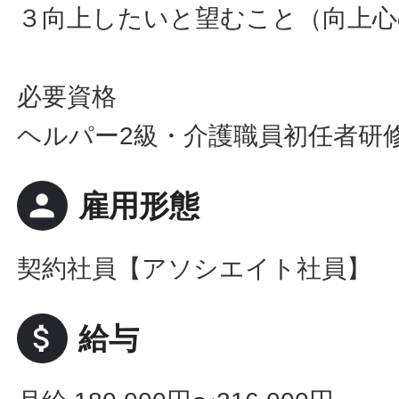
３向上したいと望むこと（向上心
必要資格
ヘルパー2級・介護職員初任者研
person
雇用形態
契約社員【アソシエイト社員】
attach_money
給与