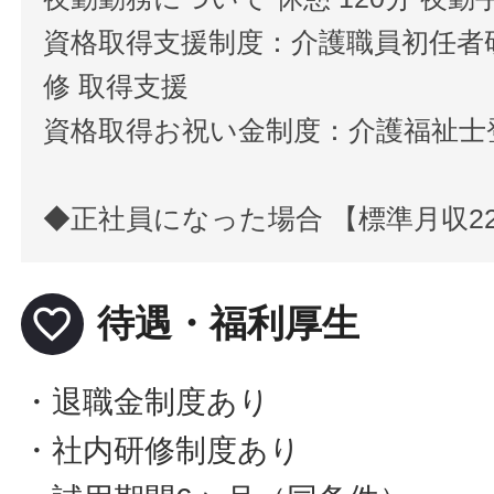
資格取得支援制度：介護職員初任者
修 取得支援
資格取得お祝い金制度：介護福祉士
◆正社員になった場合 【標準月収22
favorite_border
待遇・福利厚生
・退職金制度あり
・社内研修制度あり