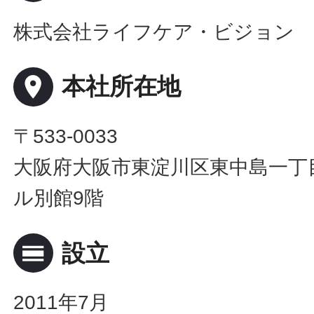
株式会社ライフケア・ビジョン
place
本社所在地
〒533-0033
大阪府大阪市東淀川区東中島一丁目
ル別館9階
calendar_view_day
設立
2011年7月