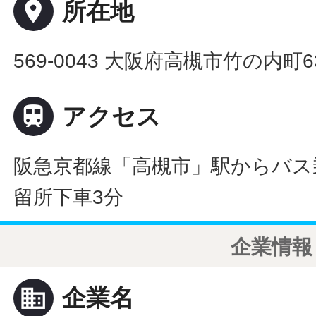
place
所在地
569-0043 大阪府高槻市竹の内町63

アクセス
阪急京都線「高槻市」駅からバス
留所下車3分
企業情報
business
企業名