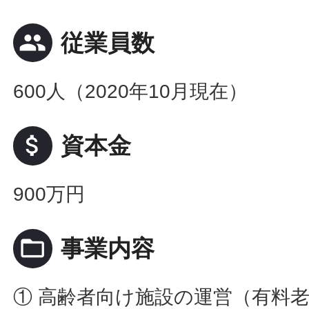
people
従業員数
600人（2020年10月現在）
attach_money
資本金
900万円
folder_open
事業内容
① 高齢者向け施設の運営（有料