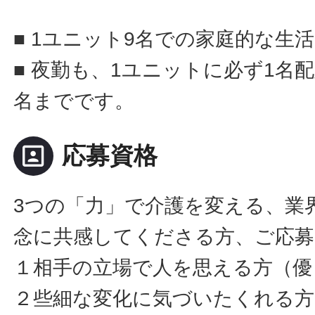
■ 1ユニット9名での家庭的な生
■ 夜勤も、1ユニットに必ず1名
名までです。
portrait
応募資格
3つの「力」で介護を変える、業
念に共感してくださる方、ご応
１相手の立場で人を思える方（優
２些細な変化に気づいたくれる方