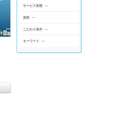
---
サービス形態
---
資格
---
こだわり条件
---
キーワード