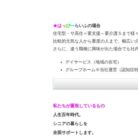
★は
っ
ぴ
ー
らいふの場合
住宅型・サ高住＝要支援～要介護５まで様
比較的元気な人から重度の人まで、幅広い
さらに、違う職種に興味が出た場合でも社
デイサービス
（地域の在宅）
グループホーム
※当社運営
（認知症
私たちが重視しているもの
人生百年時代。
シニアの暮らしを
全面サポートします。