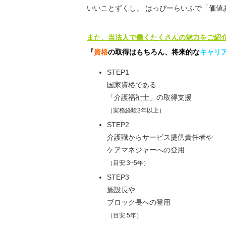
いいことずくし。 はっぴーらいふで「価値
また、当法人で働くたくさんの魅力をご紹介
『
資格
の取得はもちろん、
将来的な
キャリ
STEP1
国家資格である
「介護福祉士」の取得支援
（実務経験3年以上）
STEP2
介護職からサービス提供責任者や
ケアマネジャーへの登用
（目安:3~5年）
STEP3
施設長や
ブロック長への登用
（目安:5年）