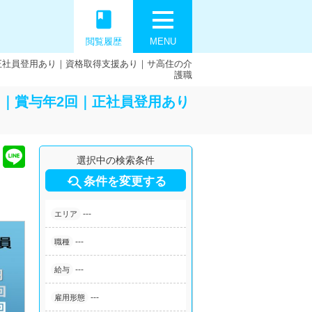
book
閲覧履歴
MENU
｜正社員登用あり｜資格取得支援あり｜サ高住の介
護職
回｜賞与年2回｜正社員登用あり
選択中の検索条件

条件を変更する
---
エリア
---
職種
---
給与
---
雇用形態