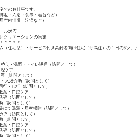
宅でのお仕事です。
排泄・入浴・食事・着替など）
居室内清掃・洗濯など）
ール対応
レクリエーションの実施
＊＊＊＊＊
ム（住宅型）・サービス付き高齢者向け住宅（サ高住）の１日の流れ【
床・着替え・洗面・トイレ誘導（訪問として）
・口腔ケア
レ誘導（訪問として）
介助・入浴介助（訪問として）
い物同行・代行（訪問として）
食・服薬・口腔ケア
イレ誘導（訪問として）
泄介助（訪問として）
生活支援にて洗濯・居室掃除（訪問として）
イレ誘導（訪問として）
泄介助（訪問として）
食・服薬・口腔ケア
イレ誘導（訪問として）
泄介助（訪問として）