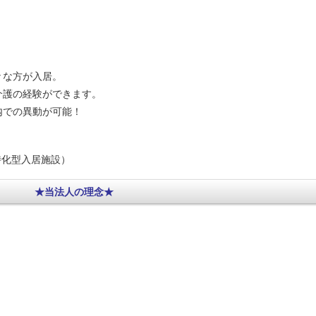
々な方が入居。
介護の経験ができます。
内での異動が可能！
特化型入居施設）
★当法人の理念
★