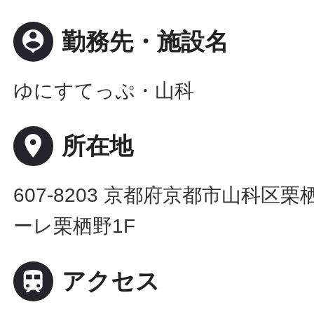
person_pin
勤務先・施設名
ゆにすてっぷ・山科
place
所在地
607-8203 京都府京都市山科区栗
ーレ栗栖野1F

アクセス