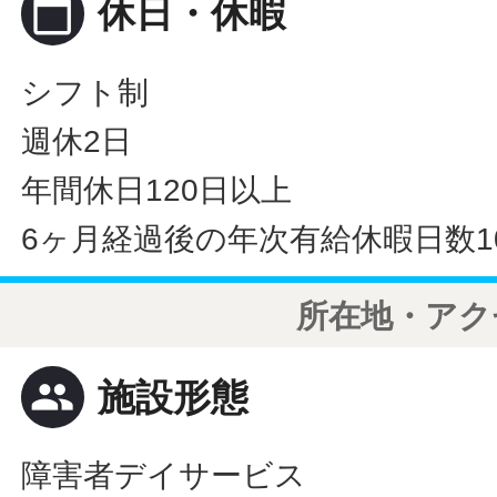
calendar_today
休日・休暇
シフト制
週休2日
年間休日120日以上
6ヶ月経過後の年次有給休暇日数1
所在地・アク
people
施設形態
障害者デイサービス