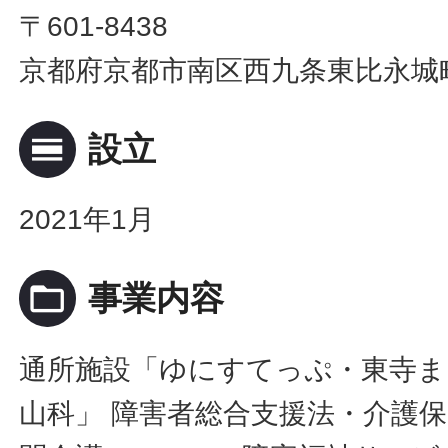
〒601-8438
京都府京都市南区西九条東比永城町
calendar_view_day
設立
2021年1月
folder_open
事業内容
通所施設「ゆにすてっぷ・東寺ま
山科」 障害者総合支援法・介護