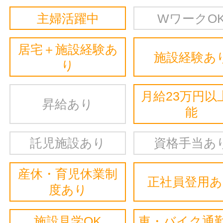
主婦活躍中
WワークO
居宅＋施設経験あ
施設経験あ
り
月給23万円以
昇給あり
能
託児施設あり
資格手当あ
産休・育児休業制
正社員登用
度あり
施設見学OK
車・バイク通勤