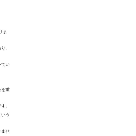
りま
泊り」
いてい
善を重
です。
という
みませ