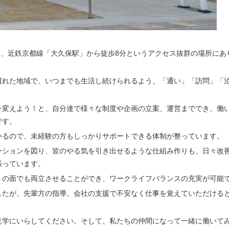
分、近鉄京都線「大久保駅」から徒歩8分というアクセス抜群の場所にあ
慣れた地域で、いつまでも生活し続けられるよう、「通い」「訪問」「
。
を変えよう！と、自分達で様々な制度や企画の立案、運営まででき、働
です。
いるので、未経験の方もしっかりサポートできる体制が整っています。
ーションを図り、皆のやる気を引き出せるような仕組み作りも、日々改
張っています。
トの面でも両立させることができ、ワークライフバランスの充実が可能
したが、先輩方の指導、会社の支援で不安なく仕事を覚えていただける
見学にいらしてください。そして、私たちの仲間になって一緒に働いて