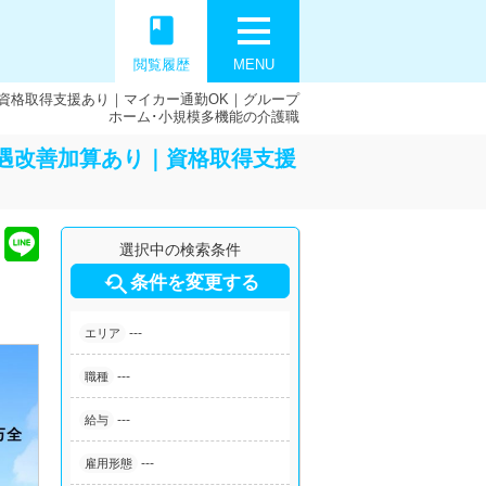
book
閲覧履歴
MENU
資格取得支援あり｜マイカー通勤OK｜グループ
ホーム･小規模多機能の介護職
遇改善加算あり｜資格取得支援
選択中の検索条件

条件を変更する
---
エリア
---
職種
---
給与
---
雇用形態