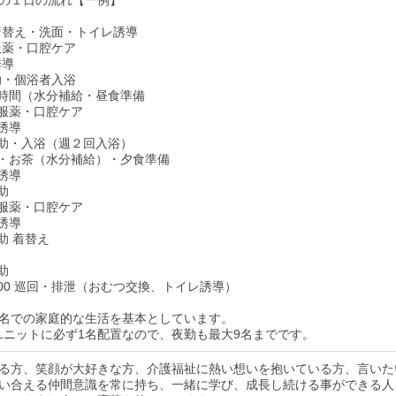
・着替え・洗面・トイレ誘導
・服薬・口腔ケア
誘導
介助・個浴者入浴
茶の時間（水分補給・昼食準備
食・服薬・口腔ケア
レ誘導
泄介助・入浴（週２回入浴）
やつ・お茶（水分補給）・夕食準備
レ誘導
介助
食・服薬・口腔ケア
レ誘導
介助 着替え
介助
：00 巡回・排泄（おむつ交換、トイレ誘導）
ト9名での家庭的な生活を基本としています。
1ユニットに必ず1名配置なので、夜勤も最大9名までです。
る方、笑顔が大好きな方、介護福祉に熱い想いを抱いている方、言いた
い合える仲間意識を常に持ち、一緒に学び、成長し続ける事ができる人