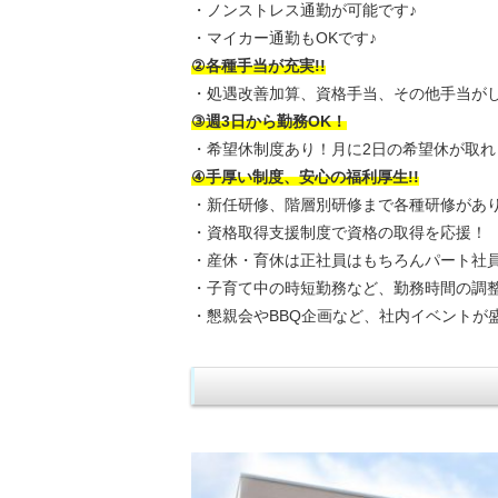
・ノンストレス通勤が可能です♪
・マイカー通勤もOKです♪
②各種手当が充実!!
・処遇改善加算、資格手当、その他手当がし
③週3日から勤務OK！
・希望休制度あり！月に2日の希望休が取れ
④手厚い制度、安心の福利厚生!!
・新任研修、階層別研修まで各種研修があり
・資格取得支援制度で資格の取得を応援！
・産休・育休は正社員はもちろんパート社員
・子育て中の時短勤務など、勤務時間の調整
・懇親会やBBQ企画など、社内イベントが