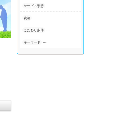
---
サービス形態
---
資格
---
こだわり条件
---
キーワード