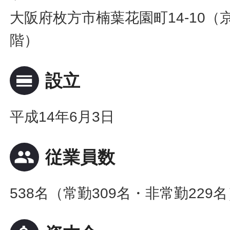
大阪府枚方市楠葉花園町14-10
階）
calendar_view_day
設立
平成14年6月3日
people
従業員数
538名（常勤309名・非常勤229名