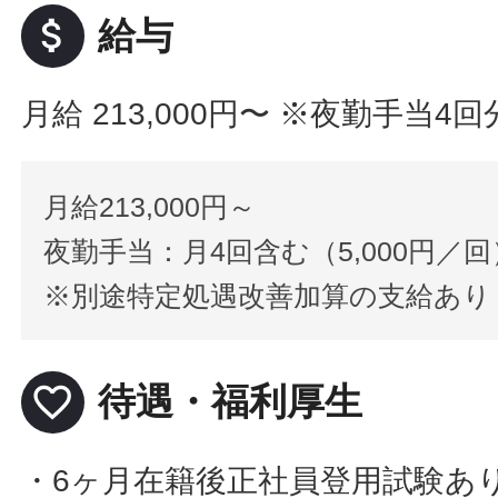
attach_money
給与
月給 213,000円〜
※夜勤手当4回
月給213,000円～
夜勤手当：月4回含む（5,000円／回
※別途特定処遇改善加算の支給あり
favorite_border
待遇・福利厚生
・6ヶ月在籍後正社員登用試験あり