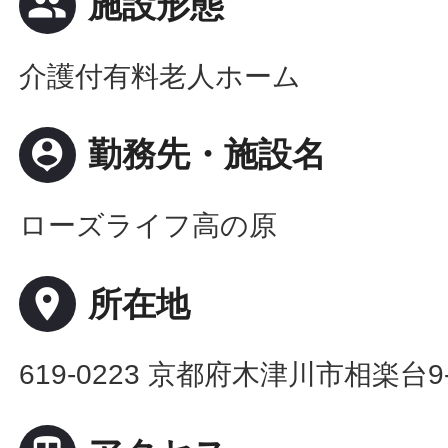
people
施設形態
介護付有料老人ホーム
person_pin
勤務先・施設名
ローズライフ高の原
place
所在地
619-0223 京都府木津川市相楽台9-