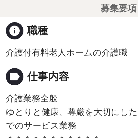
募集要項
info
職種
介護付有料老人ホームの介護職
label
仕事内容
介護業務全般
ゆとりと健康、尊厳を大切にした
でのサービス業務