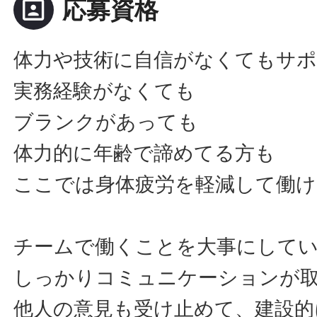
portrait
応募資格
体力や技術に自信がなくてもサ
実務経験がなくても
ブランクがあっても
体力的に年齢で諦めてる方も
ここでは身体疲労を軽減して働け
チームで働くことを大事にして
しっかりコミュニケーションが
他人の意見も受け止めて、建設的