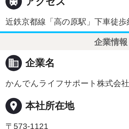

アクセス
近鉄京都線「高の原駅」下車徒歩
企業情報
business
企業名
かんでんライフサポート株式会
place
本社所在地
〒573-1121