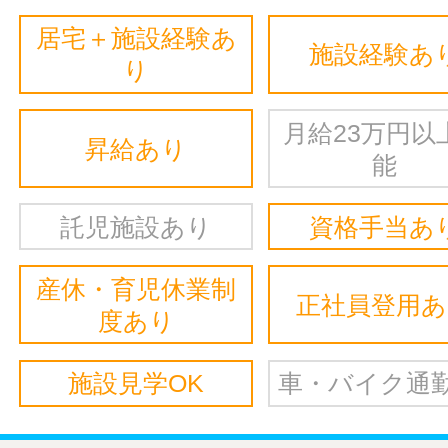
居宅＋施設経験あ
施設経験あ
り
月給23万円以
昇給あり
能
託児施設あり
資格手当あ
産休・育児休業制
正社員登用
度あり
施設見学OK
車・バイク通勤