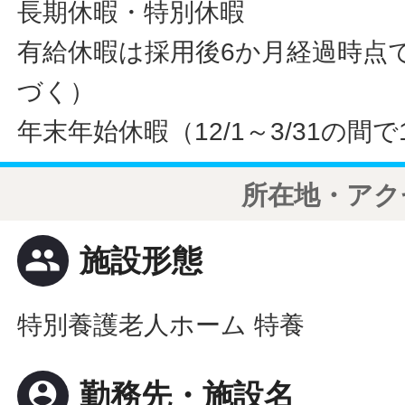
長期休暇・特別休暇
有給休暇は採用後6か月経過時点
づく）
年末年始休暇（12/1～3/31の間
所在地・アク
people
施設形態
特別養護老人ホーム 特養
person_pin
勤務先・施設名