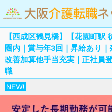
【西成区鶴見橋】【花園町駅 
圏内｜賞与年3回｜昇給あり｜
改善加算他手当充実｜正社員
職
NEW!