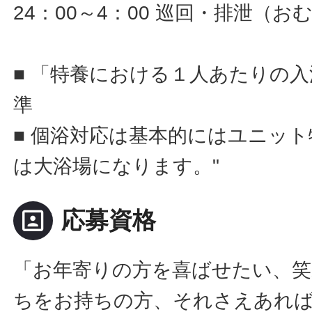
24：00～4：00 巡回・排泄（
■ 「特養における１人あたりの
準
■ 個浴対応は基本的にはユニッ
は大浴場になります。"
portrait
応募資格
「お年寄りの方を喜ばせたい、
ちをお持ちの方、それさえあれ