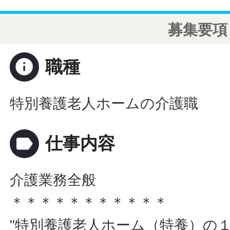
募集要項
info
職種
特別養護老人ホームの介護職
label
仕事内容
介護業務全般
＊＊＊＊＊＊＊＊＊＊＊
"特別養護老人ホーム（特養）の