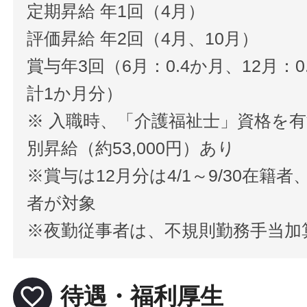
定期昇給 年1回（4月）
評価昇給 年2回（4月、10月）
賞与年3回（6月：0.4か月、12月：0
計1か月分）
※ 入職時、「介護福祉士」資格を
別昇給（約53,000円）あり
※賞与は12月分は4/1～9/30在籍者、
者が対象
※夜勤従事者は、不規則勤務手当加算 1
favorite_border
待遇・福利厚生