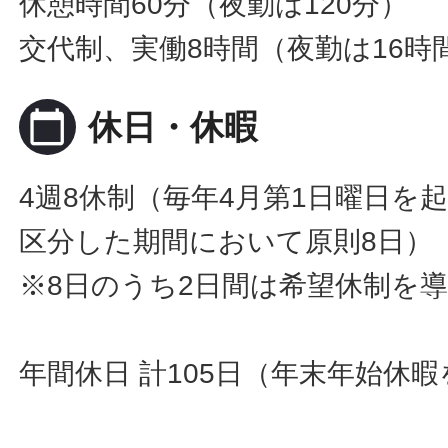
休憩時間60分（夜勤は120分）
交代制、実働8時間（夜勤は16時
calendar_today
休日・休暇
4週8休制（毎年4月第1日曜日を
区分した期間において原則8日）
※8日のうち2日間は希望休制を
年間休日 計105日（年末年始休