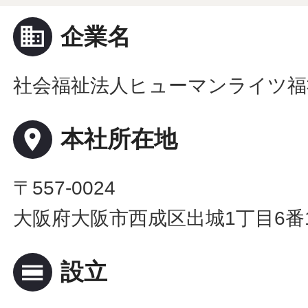
business
企業名
社会福祉法人ヒューマンライツ福
place
本社所在地
〒557-0024
大阪府大阪市西成区出城1丁目6番
calendar_view_day
設立