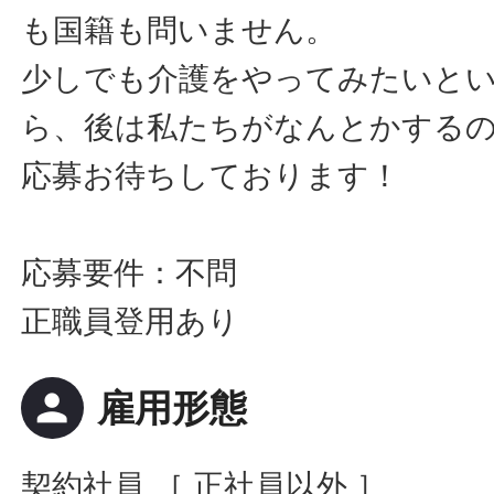
も国籍も問いません。
少しでも介護をやってみたいと
ら、後は私たちがなんとかする
応募お待ちしております！
応募要件：不問
正職員登用あり
person
雇用形態
契約社員 ［ 正社員以外 ］