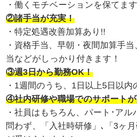
・働くモチベーションを保てま
②諸手当が充実！
・特定処遇改善加算あり!!
・資格手当、早朝・夜間加算手当
当などがしっかり付きます！
③週3日から勤務OK！
・1週間のうち、1日以上5日以内
④社内研修や職場でのサポートが
・社員はもちろん、パート･アル
問わず、
「入社時研修」､「3ヶ月