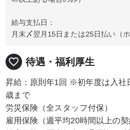
給与支払日：
月末〆翌月15日または25日払い（
favorite_border
待遇・福利厚生
昇給：原則年1回 ※初年度は入社
歳まで
労災保険（全スタッフ付保）
雇用保険（週平均20時間以上の契