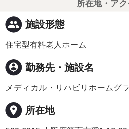
所在地・アク
people
施設形態
住宅型有料老人ホーム
person_pin
勤務先・施設名
メディカル・リハビリホームグ
place
所在地