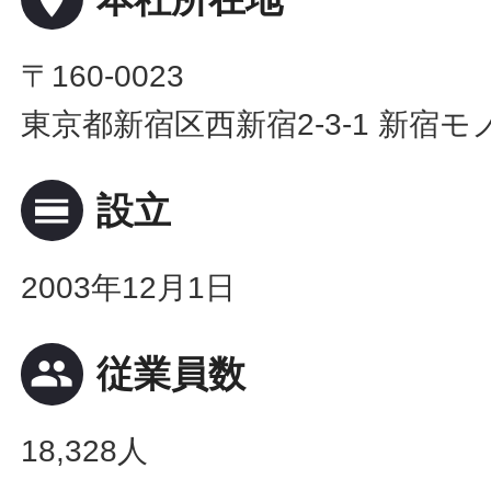
〒160-0023
東京都新宿区西新宿2-3-1 新宿モ
calendar_view_day
設立
2003年12月1日
people
従業員数
18,328人