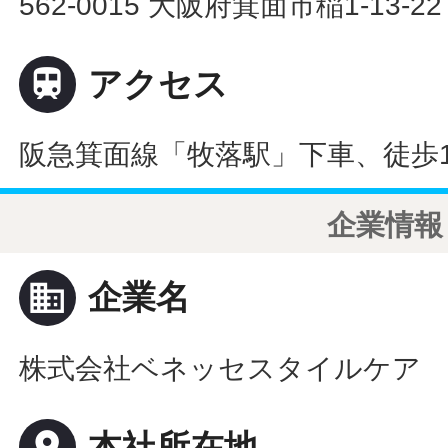
562-0015 大阪府箕面市稲1-13-22

アクセス
阪急箕面線「牧落駅」下車、徒歩17
企業情報
business
企業名
株式会社ベネッセスタイルケア
place
本社所在地