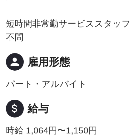
短時間非常勤サービススタッフ
不問
person
雇用形態
パート・アルバイト
attach_money
給与
時給 1,064円〜1,150円