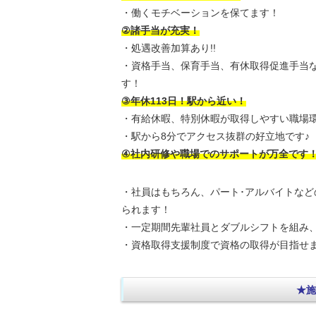
・働くモチベーションを保てます！
②諸手当が充実！
・処遇改善加算あり!!
・資格手当、保育手当、有休取得促進手当
す！
③年休113日！駅から近い！
・有給休暇、特別休暇が取得しやすい職場環
・駅から8分でアクセス抜群の好立地です♪
④社内研修や職場でのサポートが万全です
・社員はもちろん、パート･アルバイトなど
られます！
・一定期間先輩社員とダブルシフトを組み、
・資格取得支援制度で資格の取得が目指せま
★施