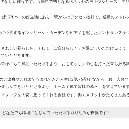
かりの新しい施設です。兵庫県で初となるベネッセの最上位シリーズ「ア
（約570m）の好立地にあり、駅からのアクセス抜群で、通勤のストレ
央に位置するイングリッシュガーデンやピアノを配したエントランスラ
ふさわしい暮らしを、そして「ご自分らしく」お過ごしいただけるよう
せていただきます。
の皆様にもご満足いただけるよう「おもてなし」の心を持った立ち振る
様のご出身やこれまで歩まれてきた人生に想いを馳せながら、お一人おひ
を楽しんできいただけるよう、ホーム全体で皆様の暮らしを支えていま
くスタッフを大切に想ってくれる会社です。働くメリットがたくさんあ
、どなたでも職場になじんでいただける取り組みが自慢です！