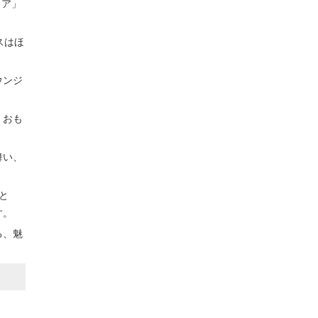
リア」
スはほ
ウンジ
、おも
舞い、
と
す。
る、魅