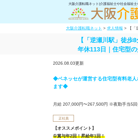
大阪介護転職ネット|介護福祉士や社会福祉
大阪介護転職ネット
>
求人情報
>
【「
【「逆瀬川駅」徒歩8
年休113日｜住宅型
2026.08.03更新
◆ベネッセが運営する住宅型有料老人
ます◆
月給 207,000円〜267,500円
※夜勤手当5回
正社員
【オススメポイント】
①賞与年2回！昇給年1回！