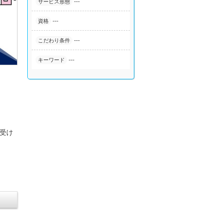
---
サービス形態
---
資格
---
こだわり条件
---
キーワード
が受け