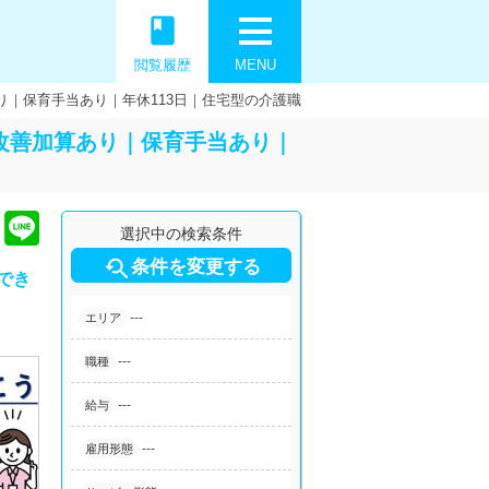
book
閲覧履歴
MENU
り｜保育手当あり｜年休113日｜住宅型の介護職
改善加算あり｜保育手当あり｜
選択中の検索条件

条件を変更する
でき
---
エリア
---
職種
---
給与
---
雇用形態