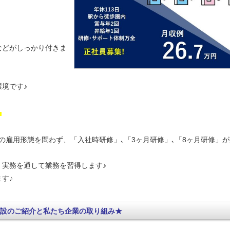
などがしっかり付きま
境です♪
！
の
雇用形態を問わず、
「入社時研修」､「3ヶ月研修」､「8ヶ月研修」
実務を通して業務を習得します♪
す♪
設のご紹介と私たち企業の取り組み★