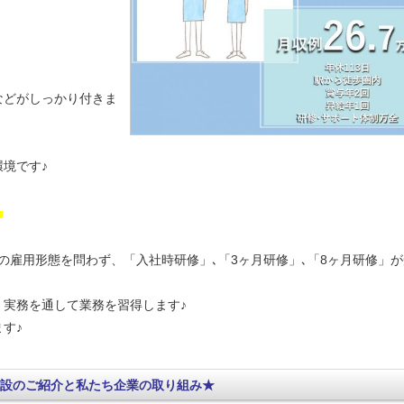
などがしっかり付きま
境です♪
！
の
雇用形態を問わず、
「入社時研修」､「3ヶ月研修」､「8ヶ月研修」
実務を通して業務を習得します♪
す♪
設のご紹介と私たち企業の取り組み★