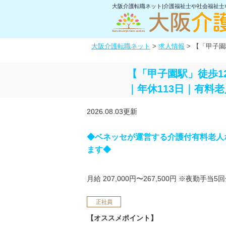
大阪介護転職ネット|介護福祉士や社会福祉
大阪介護転職ネット
>
求人情報
>
【「甲子園
【「甲子園駅」徒歩1
｜年休113日｜有料
2026.08.03更新
◆ベネッセが運営する介護付有料老人
ます◆
月給 207,000円〜267,500円
※夜勤手当5回
正社員
【オススメポイント】