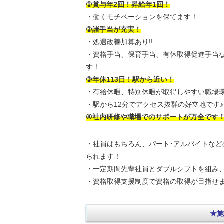
①賞与年2回！昇給年1回！
・働くモチベーションを保てます！
②諸手当が充実！
・処遇改善加算あり!!
・資格手当、保育手当、有休取得促進手当
す！
③年休113日！駅から近い！
・有給休暇、特別休暇が取得しやすい職場環
・駅から12分でアクセス抜群の好立地です♪
④社内研修や職場でのサポートが万全です
・社員はもちろん、パート･アルバイトなど
られます！
・一定期間先輩社員とダブルシフトを組み、
・資格取得支援制度で資格の取得が目指せま
★施