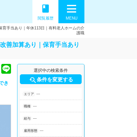
book
閲覧履歴
MENU
保育手当あり｜年休113日｜有料老人ホームの介
護職
遇改善加算あり｜保育手当あり
選択中の検索条件

条件を変更する
でき
---
エリア
---
職種
---
給与
---
雇用形態