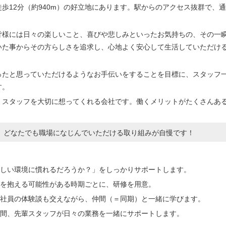
歩12分（約940m）の好立地にあります。駅からのアクセス抜群で、
皆様には日々の楽しいこと、喜びや悲しみといったお気持ちの、その一
いた事からその方らしさを追求し、心地よく安心して生活していただけ
ったと思っていただけるようなお手伝いをすることを目標に、スタッフ
す。
くスタッフを大切に想ってくれる会社です。働くメリットがたくさんあ
、どなたでも職場になじんでいただける取り組みが自慢です！
しい環境に慣れるだろうか？」
をしっかりサポートします。
を抱える可能性がある時期ごとに、研修を用意。
社員の体験談も交えながら、仲間（＝同期）と一緒に学びます。
間、先輩スタッフが日々の業務を一緒にサポートします。