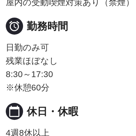
屋内の受動喫煙対策あり（禁煙）

勤務時間
日勤のみ可
残業ほぼなし
8:30～17:30
※休憩60分
calendar_today
休日・休暇
4週8休以上