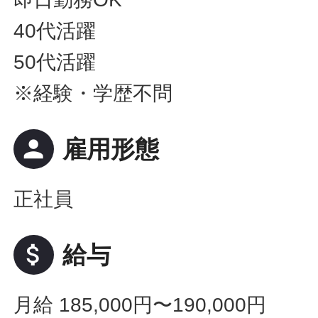
40代活躍
50代活躍
※経験・学歴不問
person
雇用形態
正社員
attach_money
給与
月給 185,000円〜190,000円