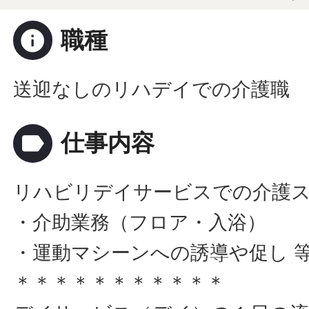
info
職種
送迎なしのリハデイでの介護職
label
仕事内容
リハビリデイサービスでの介護
・介助業務（フロア・入浴）
・運動マシーンへの誘導や促し 
＊＊＊＊＊＊＊＊＊＊＊