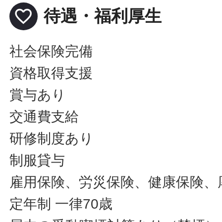
favorite_border
待遇・福利厚生
社会保険完備
資格取得支援
賞与あり
交通費支給
研修制度あり
制服貸与
雇用保険、労災保険、健康保険、
定年制 一律70歳