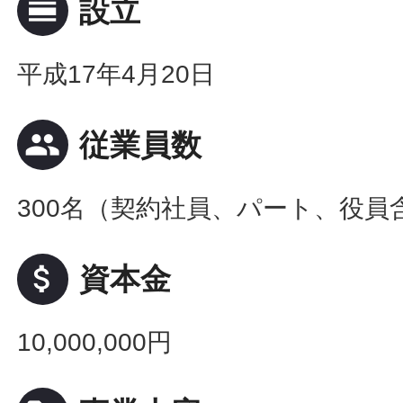
calendar_view_day
設立
平成17年4月20日
people
従業員数
300名（契約社員、パート、役員
attach_money
資本金
10,000,000円