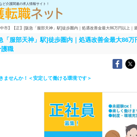
士など介護関連の求人情報サイト！
中市】【正】[阪急「服部天神」駅]徒歩圏内｜処遇改善金最大86万円以上
急「服部天神」駅]徒歩圏内｜処遇改善金最大86
介護職
きませんか！＜安定して働ける環境です＞