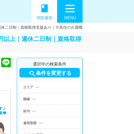
book
閲覧履歴
MENU
｜週休二日制｜資格取得支援あり｜サ高住の介護職
万円以上｜週休二日制｜資格取得
選択中の検索条件

条件を変更する
---
エリア
---
職種
---
給与
---
雇用形態