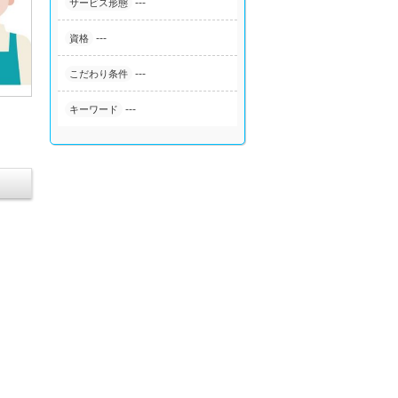
---
サービス形態
---
資格
---
こだわり条件
---
キーワード