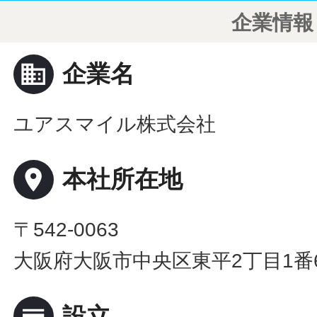
企業情報
business
企業名
ユアスマイル株式会社
place
本社所在地
〒542-0063
大阪府大阪市中央区東平2丁目1番
calendar_view_day
設立