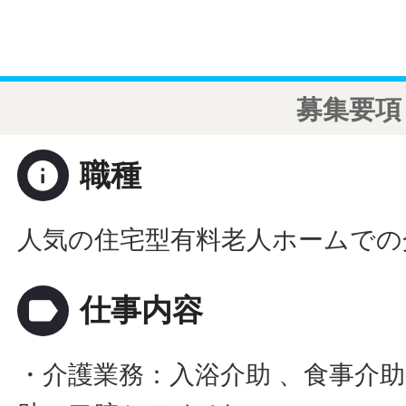
募集要項
info
職種
人気の住宅型有料老人ホームでの
label
仕事内容
・介護業務：入浴介助 、食事介助