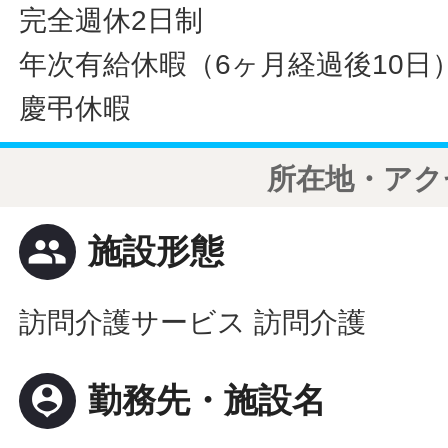
完全週休2日制
年次有給休暇（6ヶ月経過後10日
慶弔休暇
所在地・アク
people
施設形態
訪問介護サービス 訪問介護
person_pin
勤務先・施設名