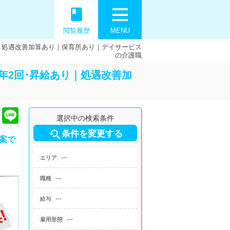
book
閲覧履歴
MENU
｜処遇改善加算あり｜保育所あり｜デイサービス
の介護職
年2回･昇給あり｜処遇改善加
選択中の検索条件

条件を変更する
案で
---
エリア
---
職種
---
給与
---
雇用形態