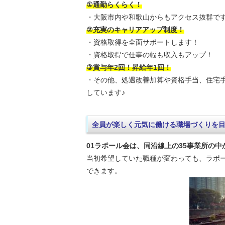
①通勤らくらく！
・大阪市内や和歌山からもアクセス抜群で
②充実のキャリアアップ制度！
・資格取得を全面サポートします！
・資格取得で仕事の幅も収入もアップ！
③賞与年2回！昇給年1回！
・その他、処遇改善加算や資格手当、住宅
しています♪
全員が楽しく元気に働ける職場づくりを
01ラポール会は、同沿線上の35事業所の
当初希望していた職種が変わっても、ラポ
できます。