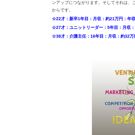
ンアップにつながります。そしてそれは、
からです。
☆22才：新卒1年目：月収：約21万円：年
☆27才：ユニットリーダー：5年目：月収：
☆38才：介護主任：16年目：月収：約32