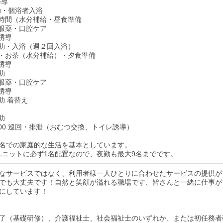
誘導
介助・個浴者入浴
茶の時間（水分補給・昼食準備
食・服薬・口腔ケア
レ誘導
泄介助・入浴（週２回入浴）
やつ・お茶（水分補給）・夕食準備
レ誘導
介助
食・服薬・口腔ケア
レ誘導
介助 着替え
介助
：00 巡回・排泄（おむつ交換、トイレ誘導）
ト9名での家庭的な生活を基本としています。
1ユニットに必ず1名配置なので、夜勤も最大9名までです。
なサービスではなく、利用者様一人ひとりに合わせたサービスの提供が
でも大丈夫です！自然と笑顔が溢れる職場です、皆さんと一緒に仕事が
にしています！
了（基礎研修）、介護福祉士、社会福祉士のいずれか、または初任務者