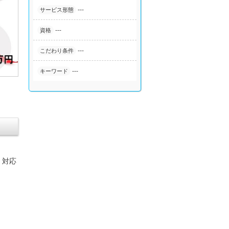
---
サービス形態
---
資格
---
こだわり条件
---
キーワード
く対応