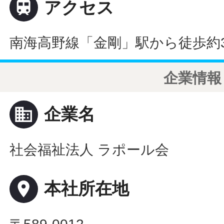

アクセス
南海高野線「金剛」駅から徒歩約3
企業情報
business
企業名
社会福祉法人 ラポール会
place
本社所在地