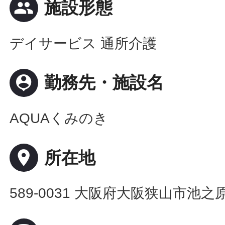
people
施設形態
デイサービス 通所介護
person_pin
勤務先・施設名
AQUAくみのき
place
所在地
589-0031 大阪府大阪狭山市池之原