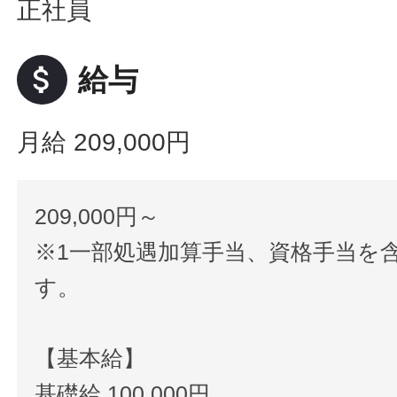
正社員
attach_money
給与
月給 209,000円
209,000円～
※1一部処遇加算手当、資格手当を
す。
【基本給】
基礎給 100,000円