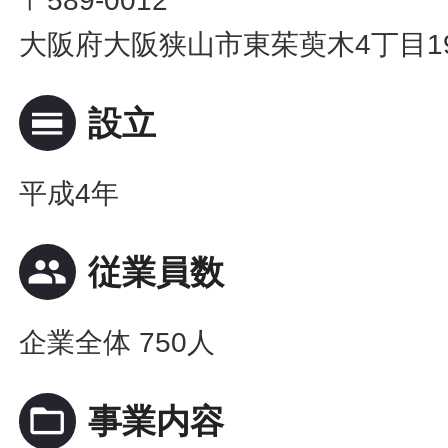
〒589-0012
大阪府大阪狭山市東茱萸木4丁目19
calendar_view_day
設立
平成4年
people
従業員数
企業全体 750人
folder_open
事業内容