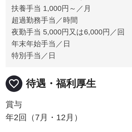
扶養手当 1,000円～／月
超過勤務手当／時間
夜勤手当 5,000円又は6,000円／回
年末年始手当／日
特別手当／日
favorite_border
待遇・福利厚生
賞与
年2回（7月・12月）