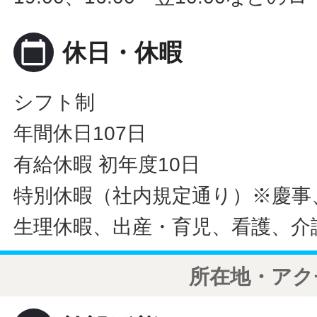
calendar_today
休日・休暇
シフト制
年間休日107日
有給休暇 初年度10日
特別休暇（社内規定通り）※慶事
生理休暇、出産・育児、看護、介
所在地・アク