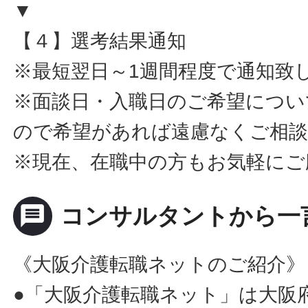
▼
【４】選考結果通知
※最短翌日～1週間程度で通知致
※面談日・入職日のご希望につい
ので希望があれば遠慮なくご相
※現在、在職中の方もお気軽にご
message
コンサルタントから一
《大阪介護転職ネットのご紹介》
●「大阪介護転職ネット」は大阪