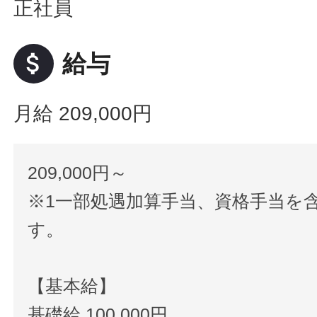
正社員
attach_money
給与
月給 209,000円
209,000円～
※1一部処遇加算手当、資格手当を
す。
【基本給】
基礎給 100,000円