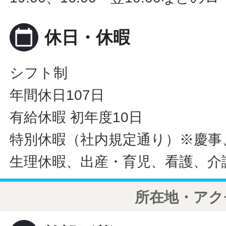
calendar_today
休日・休暇
シフト制
年間休日107日
有給休暇 初年度10日
特別休暇（社内規定通り）※慶事
生理休暇、出産・育児、看護、介
所在地・アク