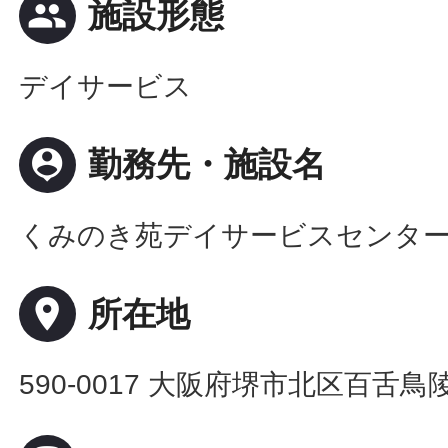
people
施設形態
デイサービス
person_pin
勤務先・施設名
くみのき苑デイサービスセンタ
place
所在地
590-0017 大阪府堺市北区百舌鳥