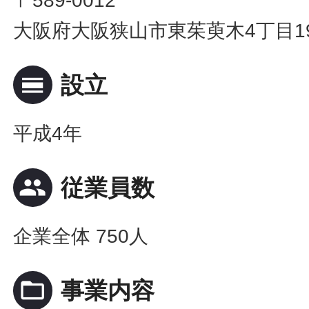
〒589-0012
大阪府大阪狭山市東茱萸木4丁目19
calendar_view_day
設立
平成4年
people
従業員数
企業全体 750人
folder_open
事業内容