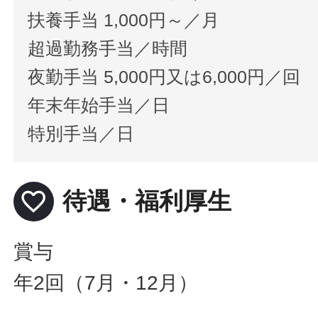
扶養手当 1,000円～／月
超過勤務手当／時間
夜勤手当 5,000円又は6,000円／回
年末年始手当／日
特別手当／日
favorite_border
待遇・福利厚生
賞与
年2回（7月・12月）