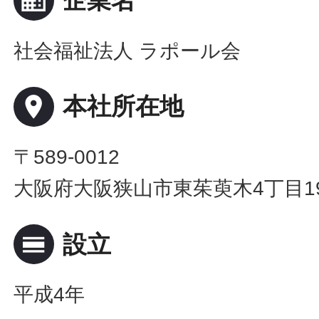
business
企業名
社会福祉法人 ラポール会
place
本社所在地
〒589-0012
大阪府大阪狭山市東茱萸木4丁目19
calendar_view_day
設立
平成4年