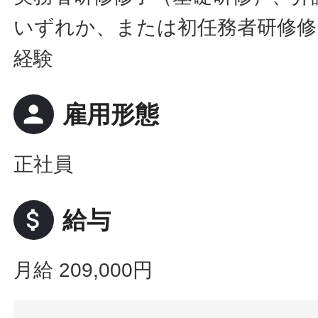
いずれか、または初任務者研修修
経験
person
雇用形態
正社員
attach_money
給与
月給 209,000円