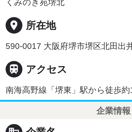
くみのき苑堺北
place
所在地
590-0017 大阪府堺市堺区北田出

アクセス
南海高野線「堺東」駅から徒歩約1
企業情報