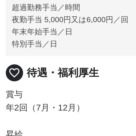
超過勤務手当／時間
夜勤手当 5,000円又は6,000円／回
年末年始手当／日
特別手当／日
favorite_border
待遇・福利厚生
賞与
年2回（7月・12月）
昇給