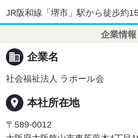
JR阪和線「堺市」駅から徒歩約1
企業情報
business
企業名
社会福祉法人 ラポール会
place
本社所在地
〒589-0012