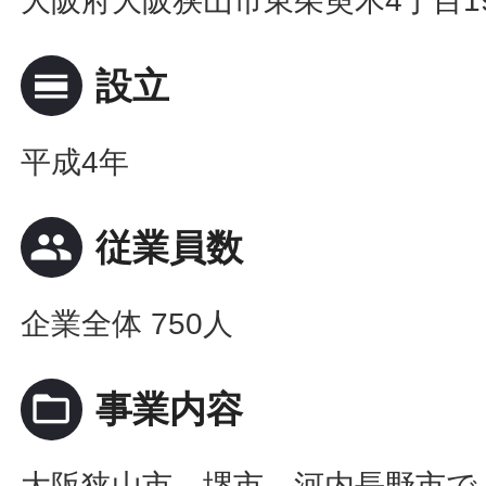
大阪府大阪狭山市東茱萸木4丁目19
calendar_view_day
設立
平成4年
people
従業員数
企業全体 750人
folder_open
事業内容
大阪狭山市、堺市、河内長野市で