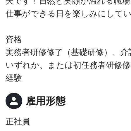
夫です！自然と笑顔が溢れる職場
仕事ができる日を楽しみにして
資格
実務者研修修了（基礎研修）、介
いずれか、または初任務者研修修
経験
person
雇用形態
正社員