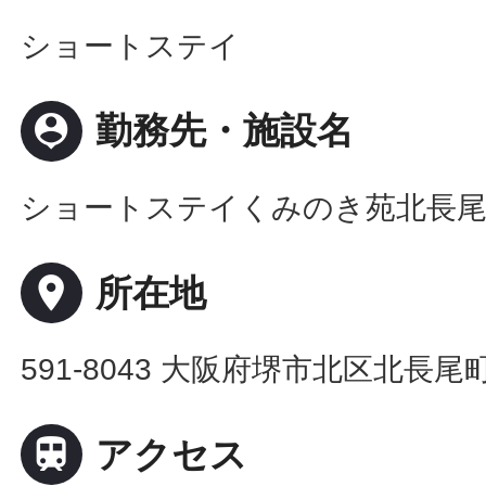
ショートステイ
person_pin
勤務先・施設名
ショートステイくみのき苑北長
place
所在地
591-8043 大阪府堺市北区北長尾町

アクセス