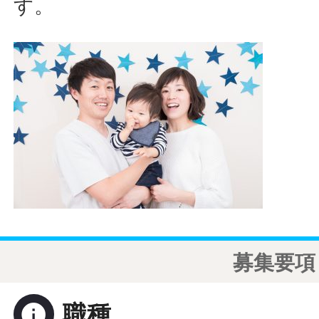
す。
募集要項
info
職種