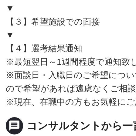
▼
【３】希望施設での面接
▼
【４】選考結果通知
※最短翌日～1週間程度で通知致
※面談日・入職日のご希望につい
ので希望があれば遠慮なくご相
※現在、在職中の方もお気軽にご
message
コンサルタントから一