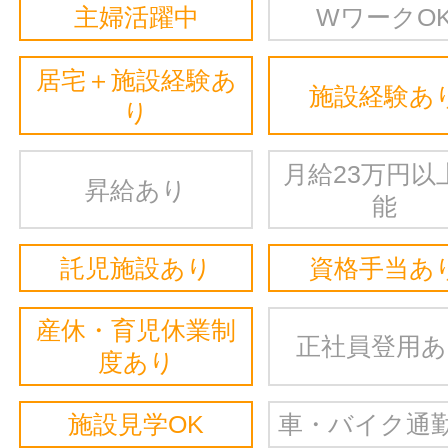
主婦活躍中
WワークO
居宅＋施設経験あ
施設経験あ
り
月給23万円以
昇給あり
能
託児施設あり
資格手当あ
産休・育児休業制
正社員登用
度あり
施設見学OK
車・バイク通勤