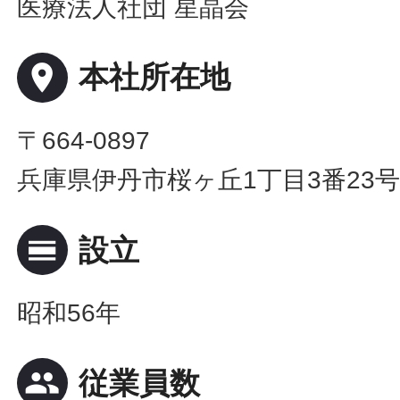
医療法人社団 星晶会
place
本社所在地
〒664-0897
兵庫県伊丹市桜ヶ丘1丁目3番23
calendar_view_day
設立
昭和56年
people
従業員数