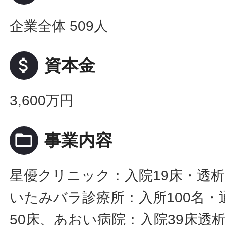
企業全体 509人
attach_money
資本金
3,600万円
folder_open
事業内容
星優クリニック：入院19床・透析
いたみバラ診療所：入所100名・
50床、あおい病院：入院39床透