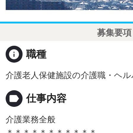
募集要項
info
職種
介護老人保健施設の介護職・ヘル
label
仕事内容
介護業務全般
＊＊＊＊＊＊＊＊＊＊＊