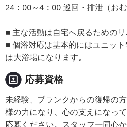
24：00～4：00 巡回・排泄（
■ 主な活動は自宅へ戻るための
■ 個浴対応は基本的にはユニッ
は大浴場になります。
portrait
応募資格
未経験、ブランクからの復帰の方
様の力になり、心の支えになっ
応募ください。スタッフ一同心