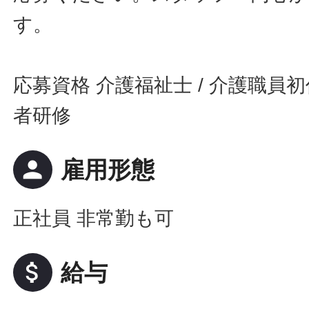
す。
応募資格 介護福祉士 / 介護職員初
者研修
person
雇用形態
正社員 非常勤も可
attach_money
給与