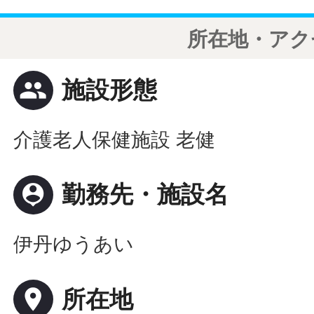
所在地・アク
people
施設形態
介護老人保健施設 老健
person_pin
勤務先・施設名
伊丹ゆうあい
place
所在地